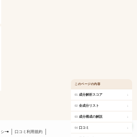
このページの内容
成分解析スコア
↓
01
全成分リスト
↓
02
成分構成の解説
↓
03
口コミ
口コミ
↓
04
リシー
口コミ利用規約