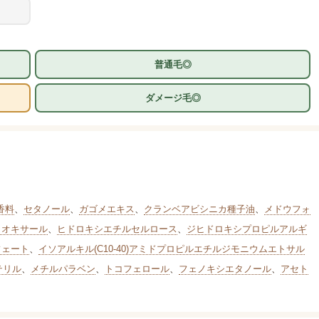
普通毛◎
ダメージ毛◎
香料
、
セタノール
、
ガゴメエキス
、
クランベアビシニカ種子油
、
メドウフォ
リオキサール
、
ヒドロキシエチルセルロース
、
ジヒドロキシプロピルアルギ
フェート
、
イソアルキル(C10-40)アミドプロピルエチルジモニウムエトサル
テリル
、
メチルパラベン
、
トコフェロール
、
フェノキシエタノール
、
アセト