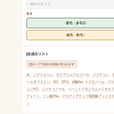
軽やかタイプ
髪質
硬毛・多毛◎
細毛・軟毛○
全成分リスト
タップで成分の詳細が見られます
水
、
ジグリセリン
、
セテアリルアルコール
、
ジメチコン
、
ーム-δ-ラクトン
、
BG
、
DPG
、
硝酸Na
、
t-ブタノール
、
グ
ニンHCl
、
ジメチコノール
、
ベヘントリモニウムメトサル
フェート
、
リン酸2Na
、
マカデミアナッツ脂肪酸フィトス
ン