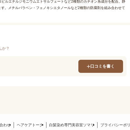
ドプロピルエチルジモニウムエトサルフェートなど2種類のカチオン系成分を配合。静
ます。メチルパラベン・フェノキシエタノールなど2種類の防腐剤を組み合わせて
。
んか？
口コミを書く
合わせ
ヘアケアトーク
白髪染め専門美容室ソマリ
プライバシーポ