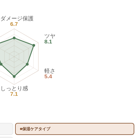
熱ダメージ保護
6.7
ツヤ
8.1
軽さ
5.4
しっとり感
7.1
保湿ケアタイプ