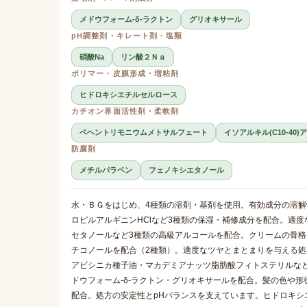
メドウフォーム-δ-ラクトン
グリオキサール
pH調整剤・キレート剤・塩類
硝酸Na
リン酸２Ｎａ
ポリマー・皮膜形成・増粘剤
ヒドロキシエチルセルロース
カチオン界面活性剤・柔軟剤
ベヘントリモニウムメトサルフェート
イソアルキル(C10-4
防腐剤
メチルパラベン
フェノキシエタノール
水・ＢＧをはじめ、4種類の溶剤・基剤を使用。有効成分の溶
ロピルアルギニンHClなど3種類の保湿・補修成分を配合。適
セタノールなど3種類の高級アルコールを配合。クリームの骨
チコノールを配合（2種類）。適度なツヤとまとまりを与える
アビシニカ種子油・マカデミアナッツ脂肪酸フィトステリルな
ドウフォーム-δ-ラクトン・グリオキサールを配合。髪の色や
配合。処方の安定性とpHバランスを支えています。ヒドロキ