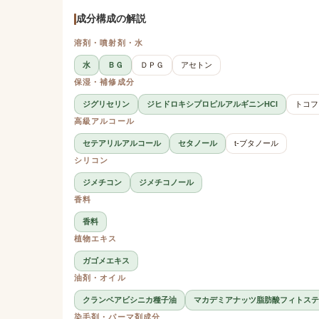
成分構成の解説
溶剤・噴射剤・水
水
ＢＧ
ＤＰＧ
アセトン
保湿・補修成分
ジグリセリン
ジヒドロキシプロピルアルギニンHCl
トコフ
高級アルコール
セテアリルアルコール
セタノール
t-ブタノール
シリコン
ジメチコン
ジメチコノール
香料
香料
植物エキス
ガゴメエキス
油剤・オイル
クランベアビシニカ種子油
マカデミアナッツ脂肪酸フィトステ
染毛剤・パーマ剤成分