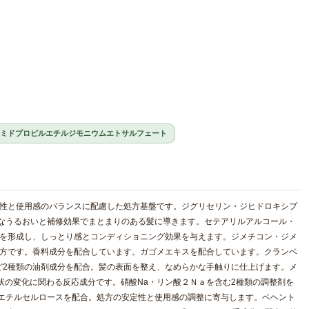
0)アミドプロピルエチルジモニウムエトサルフェート
解性と使用感のバランスに配慮した処方基盤です。ジグリセリン・ジヒドロキシプ
度なうるおいと補修効果でまとまりのある髪に導きます。セテアリルアルコール・
格を形成し、しっとり感とコンディショニング効果を与えます。ジメチコン・ジメ
処方です。香料成分を配合しています。ガゴメエキスを配合しています。クランベ
ど2種類の油剤成分を配合。髪の表面を整え、なめらかな手触りに仕上げます。メ
形状の変化に関わる反応成分です。硝酸Na・リン酸２Ｎａを含む2種類の調整剤を
シエチルセルロースを配合。処方の安定性と使用感の調整に寄与します。ベヘント