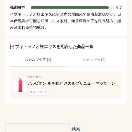
4.7
低刺激性
イブキトラノオ根エキスは伊吹虎の尾由来で皮膚刺激穏やか。日
本伝統訴求可能な和風エキス素材。頭皮環境ケアを狙う処方に組
み込まれる植物成分。
イブキトラノオ根エキスを配合した商品一覧
スカルプケア (1)
シャンプー (1)
アルビオン
アルビオン ルネセア スカルプリニュー マッサージ
›
スカルプケア
検索