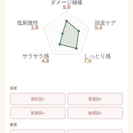
ダメージ補修
5.9
低刺激性
頭皮ケア
1.8
5.4
サラサラ感
しっとり感
4.8
7.0
肌質
脂性肌×
普通肌×
乾燥肌×
敏感肌×
髪質