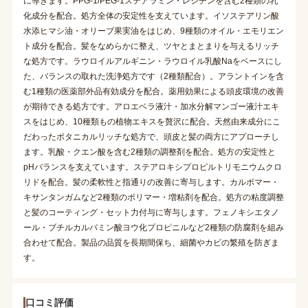
に導きます。PPG-1/PEG-1ステアラミン・レシチンを含む2種類の乳
化成分を配合。処方全体の安定性を支えています。イソステアリン酸
水添ヒマシ油・オリーブ果実油をはじめ、9種類のオイル・エモリエン
ト成分を配合。髪をなめらかに整え、ツヤとまとまりを与えるリッチ
な処方です。ラウロイルアルギニン・ラウロイル乳酸Naをベースにし
た、バランスの取れた洗浄処方です（2種類配合）。アラントインを含
む1種類の医薬部外品有効成分を配合。薬用効果による頭皮環境の改善
が期待できる処方です。アロエベラ液汁・加水分解マンゴー液汁エキ
スをはじめ、10種類もの植物エキスを贅沢に配合。天然由来成分にこ
だわったボタニカルリッチな処方で、頭皮と髪の両方にアプローチし
ます。乳酸・クエン酸を含む2種類の調整剤を配合。処方の安定性と
pHバランスを支えています。ステアロキシプロピルトリモニウムクロ
リドを配合。髪の柔軟性と指通りの改善に寄与します。カルボマー・
キサンタンガムなど2種類のポリマー・増粘剤を配合。処方の粘度調整
と髪のコーティング・セット力付与に寄与します。フェノキシエタノ
ール・ブチルカルバミン酸ヨウ化プロピニルなど2種類の防腐剤を組み
合わせて配合。製品の品質を長期間保ち、細菌やカビの繁殖を防ぎま
す。
口コミ評価