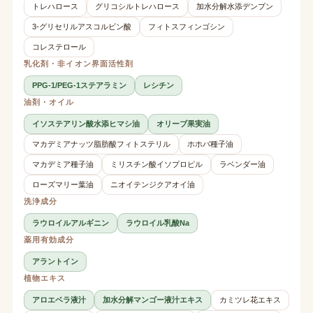
トレハロース
グリコシルトレハロース
加水分解水添デンプン
3-グリセリルアスコルビン酸
フィトスフィンゴシン
コレステロール
乳化剤・非イオン界面活性剤
PPG-1/PEG-1ステアラミン
レシチン
油剤・オイル
イソステアリン酸水添ヒマシ油
オリーブ果実油
マカデミアナッツ脂肪酸フィトステリル
ホホバ種子油
マカデミア種子油
ミリスチン酸イソプロピル
ラベンダー油
ローズマリー葉油
ニオイテンジクアオイ油
洗浄成分
ラウロイルアルギニン
ラウロイル乳酸Na
薬用有効成分
アラントイン
植物エキス
アロエベラ液汁
加水分解マンゴー液汁エキス
カミツレ花エキス