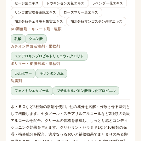
セージ葉エキス
トウキンセンカ花エキス
ラベンダー花エキス
リンゴ果実培養細胞エキス
ローズマリー葉エキス
加水分解チェリモヤ果実エキス
加水分解マンゴスチン果実エキス
pH調整剤・キレート剤・塩類
乳酸
クエン酸
カチオン界面活性剤・柔軟剤
ステアロキシプロピルトリモニウムクロリド
ポリマー・皮膜形成・増粘剤
カルボマー
キサンタンガム
防腐剤
フェノキシエタノール
ブチルカルバミン酸ヨウ化プロピニル
水・ＢＧなど2種類の溶剤を使用。他の成分を溶解・分散させる基剤と
して機能します。セタノール・ステアリルアルコールなど2種類の高級
アルコールを配合。クリームの骨格を形成し、しっとり感とコンディ
ショニング効果を与えます。グリセリン・セラミド1など10種類の保
湿・補修成分を配合。適度なうるおいと補修効果でまとまりのある髪