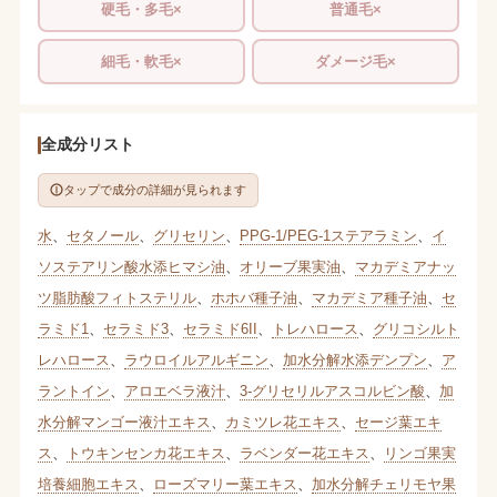
硬毛・多毛×
普通毛×
細毛・軟毛×
ダメージ毛×
全成分リスト
タップで成分の詳細が見られます
水
、
セタノール
、
グリセリン
、
PPG-1/PEG-1ステアラミン
、
イ
ソステアリン酸水添ヒマシ油
、
オリーブ果実油
、
マカデミアナッ
ツ脂肪酸フィトステリル
、
ホホバ種子油
、
マカデミア種子油
、
セ
ラミド1
、
セラミド3
、
セラミド6II
、
トレハロース
、
グリコシルト
レハロース
、
ラウロイルアルギニン
、
加水分解水添デンプン
、
ア
ラントイン
、
アロエベラ液汁
、
3-グリセリルアスコルビン酸
、
加
水分解マンゴー液汁エキス
、
カミツレ花エキス
、
セージ葉エキ
ス
、
トウキンセンカ花エキス
、
ラベンダー花エキス
、
リンゴ果実
培養細胞エキス
、
ローズマリー葉エキス
、
加水分解チェリモヤ果