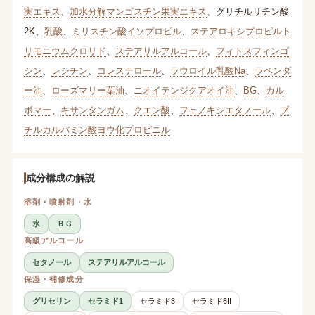
実エキス
、
加水分解マンゴスチン果実エキス
、
グリチルリチン酸
2K
、
乳酸
、
ミリスチン酸イソプロピル
、
ステアロキシプロピルト
リモニウムクロリド
、
ステアリルアルコール
、
フィトスフィンゴ
シン
、
レシチン
、
コレステロール
、
ラウロイル乳酸Na
、
ラベンダ
ー油
、
ローズマリー葉油
、
ニオイテンジクアオイ油
、
BG
、
カル
ボマー
、
キサンタンガム
、
クエン酸
、
フェノキシエタノール
、
ブ
チルカルバミン酸ヨウ化プロピニル
成分構成の解説
溶剤・噴射剤・水
水
ＢＧ
高級アルコール
セタノール
ステアリルアルコール
保湿・補修成分
グリセリン
セラミド1
セラミド3
セラミド6II