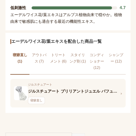
4.7
低刺激性
エーデルワイス花/葉エキスはアルプス植物由来で穏やか。植物
由来で敏感肌にも適合する最近の機能性エキス。
エーデルワイス花/葉エキスを配合した商品一覧
寝癖直し
アウトバ
トリート
スタイリ
コンディ
シャンプ
(1)
ス (7)
メント (6)
ング剤 (1)
ショナー
ー (12)
(12)
ジルスチュアート
ジルスチュアート ブリリアントジュエル パフュームド ヘアミスト
›
寝癖直し