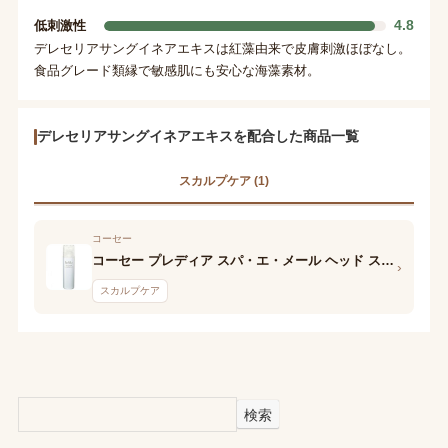
4.8
低刺激性
デレセリアサングイネアエキスは紅藻由来で皮膚刺激ほぼなし。
食品グレード類縁で敏感肌にも安心な海藻素材。
デレセリアサングイネアエキスを配合した商品一覧
スカルプケア (1)
コーセー
コーセー プレディア スパ・エ・メール ヘッド スパークリング エッセンス
›
スカルプケア
検索