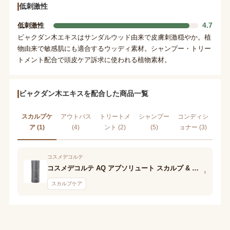
低刺激性
4.7
低刺激性
ビャクダン木エキスはサンダルウッド由来で皮膚刺激穏やか。植
物由来で敏感肌にも適合するウッディ素材。シャンプー・トリー
トメント配合で頭皮ケア訴求に使われる植物素材。
ビャクダン木エキスを配合した商品一覧
スカルプケ
アウトバス
トリートメ
シャンプー
コンディシ
ア (1)
(4)
ント (2)
(5)
ョナー (3)
コスメデコルテ
コスメデコルテ AQ アブソリュート スカルプ & ヘア ショット
›
スカルプケア