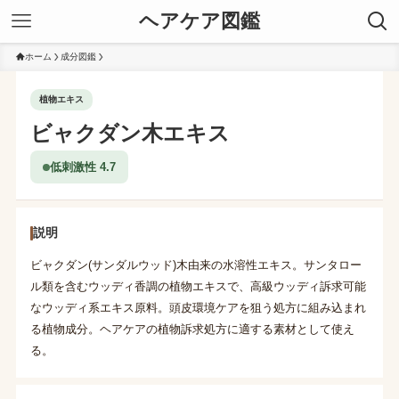
ヘアケア図鑑
ホーム
成分図鑑
植物エキス
ビャクダン木エキス
低刺激性 4.7
説明
ビャクダン(サンダルウッド)木由来の水溶性エキス。サンタロー
ル類を含むウッディ香調の植物エキスで、高級ウッディ訴求可能
なウッディ系エキス原料。頭皮環境ケアを狙う処方に組み込まれ
る植物成分。ヘアケアの植物訴求処方に適する素材として使え
る。