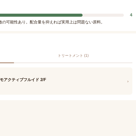
4
激の可能性あり。配合量を抑えれば実用上は問題ない原料。
トリートメント (1)
モアクティブフルイド 2/F
›