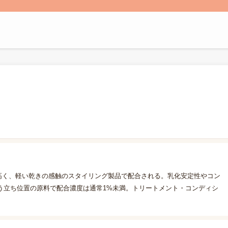
高く、軽い乾きの感触のスタイリング製品で配合される。乳化安定性やコン
う立ち位置の原料で配合濃度は通常1%未満。トリートメント・コンディシ