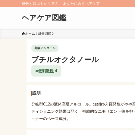
成分と口コミから選ぶ、 あなたに合うヘアケア
ヘアケア図鑑
ホーム
成分図鑑
高級アルコール
ブチルオクタノール
低刺激性 4
説明
分岐型C12の液体高級アルコール。短鎖ゆえ揮発性がやや
ディショニング効果は弱く、補助的なエモリエント役を担
ョナーのベース成分。