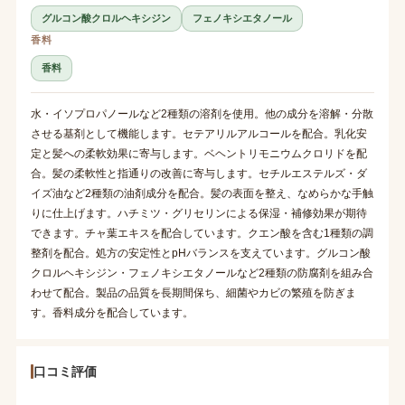
グルコン酸クロルヘキシジン
フェノキシエタノール
香料
香料
水・イソプロパノールなど2種類の溶剤を使用。他の成分を溶解・分散
させる基剤として機能します。セテアリルアルコールを配合。乳化安
定と髪への柔軟効果に寄与します。ベヘントリモニウムクロリドを配
合。髪の柔軟性と指通りの改善に寄与します。セチルエステルズ・ダ
イズ油など2種類の油剤成分を配合。髪の表面を整え、なめらかな手触
りに仕上げます。ハチミツ・グリセリンによる保湿・補修効果が期待
できます。チャ葉エキスを配合しています。クエン酸を含む1種類の調
整剤を配合。処方の安定性とpHバランスを支えています。グルコン酸
クロルヘキシジン・フェノキシエタノールなど2種類の防腐剤を組み合
わせて配合。製品の品質を長期間保ち、細菌やカビの繁殖を防ぎま
す。香料成分を配合しています。
口コミ評価