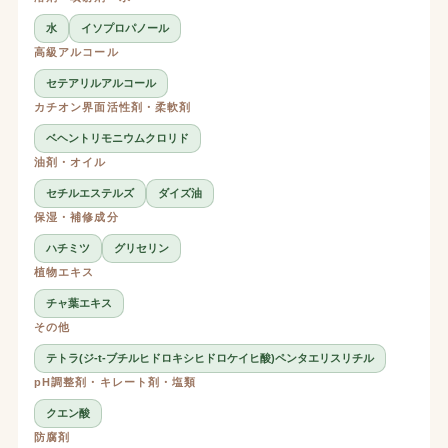
水
イソプロパノール
高級アルコール
セテアリルアルコール
カチオン界面活性剤・柔軟剤
ベヘントリモニウムクロリド
油剤・オイル
セチルエステルズ
ダイズ油
保湿・補修成分
ハチミツ
グリセリン
植物エキス
チャ葉エキス
その他
テトラ(ジ-t-ブチルヒドロキシヒドロケイヒ酸)ペンタエリスリチル
pH調整剤・キレート剤・塩類
クエン酸
防腐剤