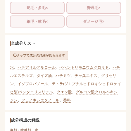
硬毛・多毛×
普通毛×
細毛・軟毛×
ダメージ毛×
全成分リスト
タップで成分の詳細が見られます
水
、
セテアリルアルコール
、
ベヘントリモニウムクロリド
、
セチ
ルエステルズ
、
ダイズ油
、
ハチミツ
、
チャ葉エキス
、
グリセリ
ン
、
イソプロパノール
、
テトラ(ジ-t-ブチルヒドロキシヒドロケイ
ヒ酸)ペンタエリスリチル
、
クエン酸
、
グルコン酸クロルヘキシ
ジン
、
フェノキシエタノール
、
香料
成分構成の解説
溶剤・噴射剤・水