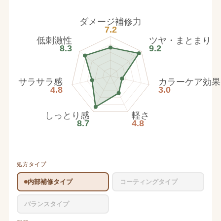
ダメージ補修力
7.2
低刺激性
ツヤ・まとまり
8.3
9.2
サラサラ感
カラーケア効果
4.8
3.0
しっとり感
軽さ
8.7
4.8
処方タイプ
内部補修タイプ
コーティングタイプ
バランスタイプ