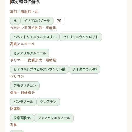
成分構成の解説
溶剤・噴射剤・水
水
イソプロパノール
PG
カチオン界面活性剤・柔軟剤
ベヘントリモニウムクロリド
セトリモニウムクロリド
高級アルコール
セテアリルアルコール
ポリマー・皮膜形成・増粘剤
ヒドロキシプロピルデンプンリン酸
クオタニウム-80
シリコン
アモジメチコン
保湿・補修成分
パンテノール
クレアチン
防腐剤
安息香酸Na
フェノキシエタノール
香料