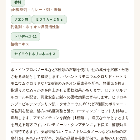
香料
pH調整剤・キレート剤・塩類
クエン酸
ＥＤＴＡ－２Ｎａ
乳化剤・非イオン界面活性剤
トリデセス-12
植物エキス
セイヨウトネリコ木エキス
水・イソプロパノールなど3種類の溶剤を使用。他の成分を溶解・分散
させる基剤として機能します。ベヘントリモニウムクロリド・セトリ
モニウムクロリドなど2種類のカチオン系成分を配合。静電気を抑え、
指通りとなめらかさを向上させる柔軟効果があります。セテアリルア
ルコールを配合。乳化安定と髪への柔軟効果に寄与します。ヒドロキ
シプロピルデンプンリン酸・クオタニウム-80など2種類のポリマー・
増粘剤を配合。処方の粘度調整と髪のコーティング・セット力付与に
寄与します。アモジメチコンを配合（1種類）。適度なツヤとまとまり
を与える処方です。パンテノール・クレアチンによる保湿・補修効果
が期待できます。安息香酸Na・フェノキシエタノールなど2種類の防
腐剤を組み合わせて配合。製品の品質を長期間保ち、細菌やカビの繁