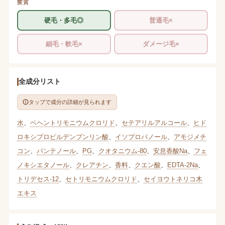
髪質
硬毛・多毛◎
普通毛×
細毛・軟毛×
ダメージ毛×
全成分リスト
タップで成分の詳細が見られます
水
、
ベヘントリモニウムクロリド
、
セテアリルアルコール
、
ヒド
ロキシプロピルデンプンリン酸
、
イソプロパノール
、
アモジメチ
コン
、
パンテノール
、
PG
、
クオタニウム-80
、
安息香酸Na
、
フェ
ノキシエタノール
、
クレアチン
、
香料
、
クエン酸
、
EDTA-2Na
、
トリデセス-12
、
セトリモニウムクロリド
、
セイヨウトネリコ木
エキス