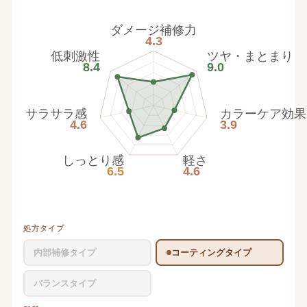
ダメージ補修力
4.3
低刺激性
ツヤ・まとまり
8.4
9.0
サラサラ感
カラーケア効果
4.6
3.9
しっとり感
軽さ
6.5
4.6
処方タイプ
内部補修タイプ
コーティングタイプ
バランスタイプ