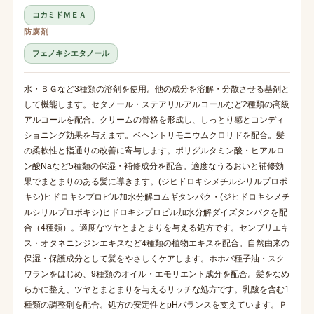
コカミドＭＥＡ
防腐剤
フェノキシエタノール
水・ＢＧなど3種類の溶剤を使用。他の成分を溶解・分散させる基剤と
して機能します。セタノール・ステアリルアルコールなど2種類の高級
アルコールを配合。クリームの骨格を形成し、しっとり感とコンディ
ショニング効果を与えます。ベヘントリモニウムクロリドを配合。髪
の柔軟性と指通りの改善に寄与します。ポリグルタミン酸・ヒアルロ
ン酸Naなど5種類の保湿・補修成分を配合。適度なうるおいと補修効
果でまとまりのある髪に導きます。(ジヒドロキシメチルシリルプロポ
キシ)ヒドロキシプロピル加水分解コムギタンパク・(ジヒドロキシメチ
ルシリルプロポキシ)ヒドロキシプロピル加水分解ダイズタンパクを配
合（4種類）。適度なツヤとまとまりを与える処方です。センブリエキ
ス・オタネニンジンエキスなど4種類の植物エキスを配合。自然由来の
保湿・保護成分として髪をやさしくケアします。ホホバ種子油・スク
ワランをはじめ、9種類のオイル・エモリエント成分を配合。髪をなめ
らかに整え、ツヤとまとまりを与えるリッチな処方です。乳酸を含む1
種類の調整剤を配合。処方の安定性とpHバランスを支えています。Ｐ