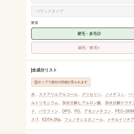
バランスタイプ
髪質
硬毛・多毛◎
細毛・軟毛×
全成分リスト
タップで成分の詳細が見られます
水
、
ステアリルアルコール
、
グリセリン
、
ジメチコン
、
ベ
ルトリモニウム
、
加水分解ヒアルロン酸
、
加水分解ケラチ
ド
、
パラフィン
、
DPG
、
PG
、
アモジメチコン
、
PEG-180
ス-7
、
EDTA-2Na
、
フェノキシエタノール
、
メチルイソチ