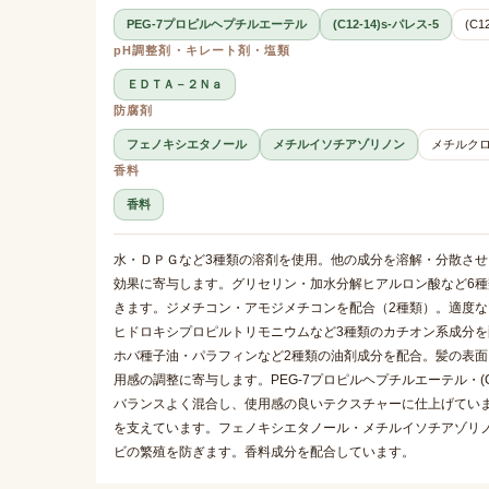
PEG-7プロピルヘプチルエーテル
(C12-14)s-パレス-5
(C1
pH調整剤・キレート剤・塩類
ＥＤＴＡ－２Ｎａ
防腐剤
フェノキシエタノール
メチルイソチアゾリノン
メチルク
香料
香料
水・ＤＰＧなど3種類の溶剤を使用。他の成分を溶解・分散さ
効果に寄与します。グリセリン・加水分解ヒアルロン酸など6
きます。ジメチコン・アモジメチコンを配合（2種類）。適度
ヒドロキシプロピルトリモニウムなど3種類のカチオン系成分
ホバ種子油・パラフィンなど2種類の油剤成分を配合。髪の表面を
用感の調整に寄与します。PEG-7プロピルヘプチルエーテル・(C
バランスよく混合し、使用感の良いテクスチャーに仕上げていま
を支えています。フェノキシエタノール・メチルイソチアゾリ
ビの繁殖を防ぎます。香料成分を配合しています。