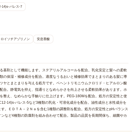
2-14)s-パレス-7
ロロイソチアゾリノン
安息香酸
せる基剤として機能します。ステアリルアルコールを配合。乳化安定と髪への柔軟
種類の保湿・補修成分を配合。適度なうるおいと補修効果でまとまりのある髪に導
なツヤとまとまりを与える処方です。ベヘントリモニウムクロリド・ヒアルロン酸
を配合。静電気を抑え、指通りとなめらかさを向上させる柔軟効果があります。ホ
整え、なめらかな手触りに仕上げます。PEG-180Mを配合。処方の安定性と使
12-14)s-パレス-5など3種類の乳化・可溶化成分を配合。油性成分と水性成分を
す。ＥＤＴＡ－２Ｎａを含む1種類の調整剤を配合。処方の安定性とpHバランス
ノンなど4種類の防腐剤を組み合わせて配合。製品の品質を長期間保ち、細菌やカ