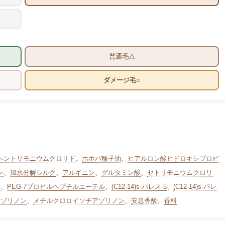
普通毛△
ダメージ毛○
ヘントリモニウムクロリド
、
ホホバ種子油
、
ヒアルロン酸ヒドロキシプロピ
ン
、
加水分解シルク
、
アルギニン
、
グルタミン酸
、
セトリモニウムクロリ
M
、
PEG-7プロピルヘプチルエーテル
、
(C12-14)s-パレス-5
、
(C12-14)s-パレ
アゾリノン
、
メチルクロロイソチアゾリノン
、
安息香酸
、
香料