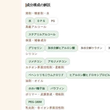
成分構成の解説
溶剤・噴射剤・水
水
ＤＰＧ
PG
高級アルコール
ステアリルアルコール
保湿・補修成分
グリセリン
加水分解ヒアルロン酸
加水分解ケラチン
シリコン
ジメチコン
アモジメチコン
カチオン界面活性剤・柔軟剤
ベヘントリモニウムクロリド
ヒアルロン酸ヒドロキシプロピル
油剤・オイル
ホホバ種子油
パラフィン
ポリマー・皮膜形成・増粘剤
PEG-180M
乳化剤・非イオン界面活性剤