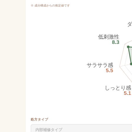
※ 成分構成からの推定値です
低刺激性
8.3
サラサラ感
5.5
しっとり感
5.1
処方タイプ
内部補修タイプ