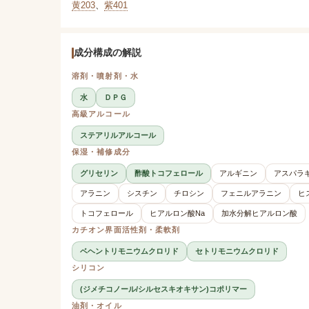
黄203
、
紫401
成分構成の解説
溶剤・噴射剤・水
水
ＤＰＧ
高級アルコール
ステアリルアルコール
保湿・補修成分
グリセリン
酢酸トコフェロール
アルギニン
アスパラ
アラニン
シスチン
チロシン
フェニルアラニン
ヒ
トコフェロール
ヒアルロン酸Na
加水分解ヒアルロン酸
カチオン界面活性剤・柔軟剤
ベヘントリモニウムクロリド
セトリモニウムクロリド
シリコン
(ジメチコノール/シルセスキオキサン)コポリマー
油剤・オイル