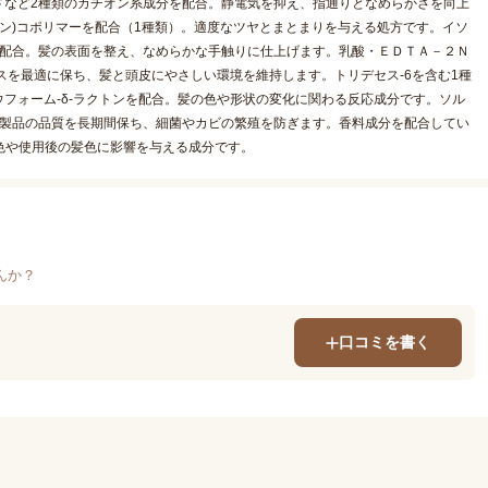
ドなど2種類のカチオン系成分を配合。静電気を抑え、指通りとなめらかさを向上
サン)コポリマーを配合（1種類）。適度なツヤとまとまりを与える処方です。イソ
を配合。髪の表面を整え、なめらかな手触りに仕上げます。乳酸・ＥＤＴＡ－２Ｎ
スを最適に保ち、髪と頭皮にやさしい環境を維持します。トリデセス-6を含む1種
フォーム-δ-ラクトンを配合。髪の色や形状の変化に関わる反応成分です。ソル
。製品の品質を長期間保ち、細菌やカビの繁殖を防ぎます。香料成分を配合してい
の色や使用後の髪色に影響を与える成分です。
んか？
口コミを書く