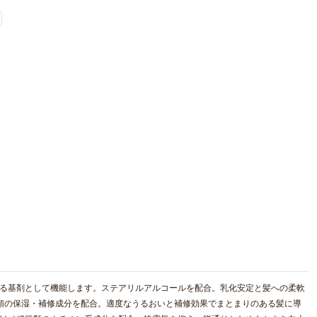
せる基剤として機能します。ステアリルアルコールを配合。乳化安定と髪への柔軟
類の保湿・補修成分を配合。適度なうるおいと補修効果でまとまりのある髪に導