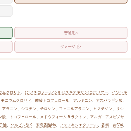
普通毛×
ダメージ毛×
ウムクロリド
、
(ジメチコノール/シルセスキオキサン)コポリマー
、
イソヘキ
リモニウムクロリド
、
酢酸トコフェロール
、
アルギニン
、
アスパラギン酸
、
、
アラニン
、
シスチン
、
チロシン
、
フェニルアラニン
、
ヒスチジン
、
リシ
ン酸
、
トコフェロール
、
メドウフォーム-δ-ラクトン
、
アルガニアスピノサ
子油
、
ソルビン酸K
、
安息香酸Na
、
フェノキシエタノール
、
香料
、
赤504
、