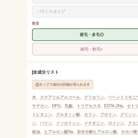
バランスタイプ
髪質
硬毛・多毛◎
細毛・軟毛×
全成分リスト
タップで成分の詳細が見られます
水
、
ステアリルアルコール
、
グリセリン
、
ベヘントリモニ
サデカン
、
DPG
、
乳酸
、
トリデセス-6
、
EDTA-2Na
、
セト
トレオニン
、
グルタミン酸
、
セリン
、
プロリン
、
グリシン
ン
、
バリン
、
イソロイシン
、
メチオニン
、
ロイシン
、
クエ
核油
、
ヒアルロン酸Na
、
加水分解ヒアルロン酸
、
ホホバ種