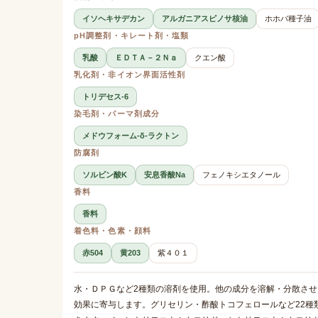
イソヘキサデカン
アルガニアスピノサ核油
ホホバ種子油
pH調整剤・キレート剤・塩類
乳酸
ＥＤＴＡ－２Ｎａ
クエン酸
乳化剤・非イオン界面活性剤
トリデセス-6
染毛剤・パーマ剤成分
メドウフォーム-δ-ラクトン
防腐剤
ソルビン酸K
安息香酸Na
フェノキシエタノール
香料
香料
着色料・色素・顔料
赤504
黄203
紫４０１
水・ＤＰＧなど2種類の溶剤を使用。他の成分を溶解・分散さ
効果に寄与します。グリセリン・酢酸トコフェロールなど22種