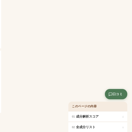
口コミ
このページの内容
成分解析スコア
↓
01
全成分リスト
↓
02