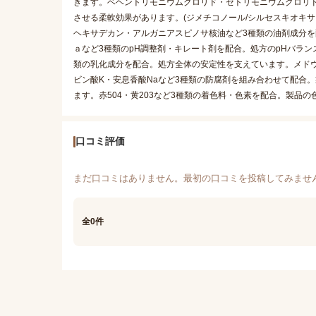
きます。ベヘントリモニウムクロリド・セトリモニウムクロリ
させる柔軟効果があります。(ジメチコノール/シルセスキオキ
ヘキサデカン・アルガニアスピノサ核油など3種類の油剤成分
ａなど3種類のpH調整剤・キレート剤を配合。処方のpHバラン
類の乳化成分を配合。処方全体の安定性を支えています。メドウ
ビン酸K・安息香酸Naなど3種類の防腐剤を組み合わせて配合
ます。赤504・黄203など3種類の着色料・色素を配合。製品
口コミ評価
まだ口コミはありません。最初の口コミを投稿してみませ
全0件