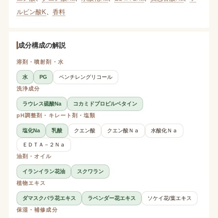
ルビン酸K
、
香料
成分構成の解説
溶剤・噴射剤・水
水
PG
ペンチレングリコール
洗浄成分
ラウレス硫酸Na
コカミドプロピルベタイン
pH調整剤・キレート剤・塩類
塩化Na
乳酸
クエン酸
クエン酸Ｎａ
水酸化Ｎａ
ＥＤＴＡ－２Ｎａ
油剤・オイル
イランイラン花油
スクワラン
植物エキス
ダマスクバラ花エキス
ラベンダー花エキス
ソケイ花/葉エキス
保湿・補修成分