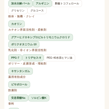
加水分解パール
アルギニン
酢酸トコフェロール
グリセリン
グルコース
粉体・無機・クレイ
カオリン
カチオン界面活性剤・柔軟剤
グアーヒドロキシプロピルトリモニウムクロリド
ポリクオタニウム-10
乳化剤・非イオン界面活性剤
PPG-7
トリデセス-9
PEG-40水添ヒマシ油
ポリマー・皮膜形成・増粘剤
キサンタンガム
薬用有効成分
ビサボロール
防腐剤
安息香酸Na
ソルビン酸K
香料