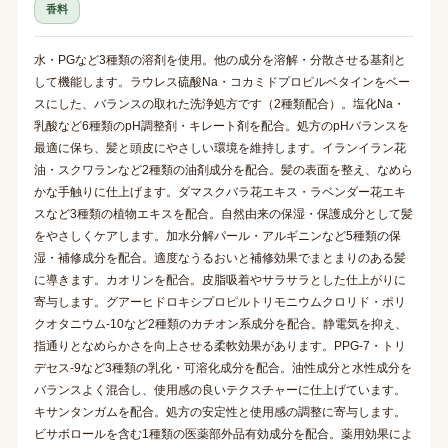
香料
水・PGなど3種類の溶剤を使用。他の成分を溶解・分散させる基剤と
して機能します。ラウレス硫酸Na・コカミドプロピルベタインをベー
スにした、バランスの取れた洗浄処方です（2種類配合）。塩化Na・
乳酸など6種類のpH調整剤・キレート剤を配合。処方のpHバランスを
最適に保ち、髪と頭皮にやさしい環境を維持します。イランイラン花
油・スクワランなど2種類の油剤成分を配合。髪の表面を整え、なめら
かな手触りに仕上げます。ダマスクバラ花エキス・ラベンダー花エキ
スなど3種類の植物エキスを配合。自然由来の保湿・保護成分として髪
をやさしくケアします。加水分解パール・アルギニンなど5種類の保
湿・補修成分を配合。適度なうるおいと補修効果でまとまりのある髪
に導きます。カオリンを配合。皮脂吸着やサラサラとした仕上がりに
寄与します。グアーヒドロキシプロピルトリモニウムクロリド・ポリ
クオタニウム-10など2種類のカチオン系成分を配合。静電気を抑え、
指通りとなめらかさを向上させる柔軟効果があります。PPG-7・トリ
デセス-9など3種類の乳化・可溶化成分を配合。油性成分と水性成分を
バランスよく混合し、使用感の良いテクスチャーに仕上げています。
キサンタンガムを配合。処方の安定性と使用感の調整に寄与します。
ビサボロールを含む1種類の医薬部外品有効成分を配合。薬用効果によ