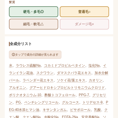
髪質
硬毛・多毛◎
普通毛○
細毛・軟毛△
ダメージ毛×
全成分リスト
タップで成分の詳細が見られます
水
、
ラウレス硫酸Na
、
コカミドプロピルベタイン
、
塩化Na
、
イ
ランイラン花油
、
スクワラン
、
ダマスクバラ花エキス
、
加水分解
パール
、
ラベンダー花エキス
、
ソケイ花/葉エキス
、
カオリン
、
アルギニン
、
グアーヒドロキシプロピルトリモニウムクロリド
、
ポリクオタニウム-10
、
酢酸トコフェロール
、
PPG-7
、
グリセリ
ン
、
PG
、
ペンチレングリコール
、
グルコース
、
トリデセス-9
、
P
EG-40水添ヒマシ油
、
キサンタンガム
、
ビサボロール
、
乳酸
、
ク
エン酸
、
クエン酸Na
、
水酸化Na
、
EDTA-2Na
、
安息香酸Na
、
ソ