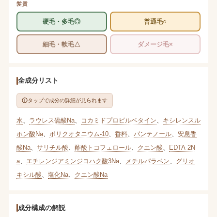
髪質
硬毛・多毛◎
普通毛○
細毛・軟毛△
ダメージ毛×
全成分リスト
タップで成分の詳細が見られます
水
、
ラウレス硫酸Na
、
コカミドプロピルベタイン
、
キシレンスル
ホン酸Na
、
ポリクオタニウム-10
、
香料
、
パンテノール
、
安息香
酸Na
、
サリチル酸
、
酢酸トコフェロール
、
クエン酸
、
EDTA-2N
a
、
エチレンジアミンジコハク酸3Na
、
メチルパラベン
、
グリオ
キシル酸
、
塩化Na
、
クエン酸Na
成分構成の解説