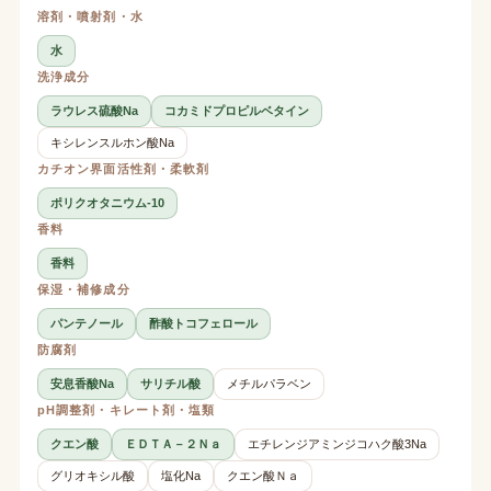
溶剤・噴射剤・水
水
洗浄成分
ラウレス硫酸Na
コカミドプロピルベタイン
キシレンスルホン酸Na
カチオン界面活性剤・柔軟剤
ポリクオタニウム-10
香料
香料
保湿・補修成分
パンテノール
酢酸トコフェロール
防腐剤
安息香酸Na
サリチル酸
メチルパラベン
pH調整剤・キレート剤・塩類
クエン酸
ＥＤＴＡ－２Ｎａ
エチレンジアミンジコハク酸3Na
グリオキシル酸
塩化Na
クエン酸Ｎａ