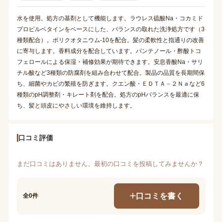
水を使用。処方の基剤として機能します。ラウレス硫酸Na・コカミド
プロピルベタインをベースにした、バランスの取れた洗浄処方です（3
種類配合）。ポリクオタニウム-10を配合。髪の柔軟性と指通りの改善
に寄与します。香料成分を配合しています。パンテノール・酢酸トコ
フェロールによる保湿・補修効果が期待できます。安息香酸Na・サリ
チル酸など3種類の防腐剤を組み合わせて配合。製品の品質を長期間保
ち、細菌やカビの繁殖を防ぎます。クエン酸・ＥＤＴＡ－２Ｎａなど6
種類のpH調整剤・キレート剤を配合。処方のpHバランスを最適に保
ち、髪と頭皮にやさしい環境を維持します。
口コミ評価
まだ口コミはありません。最初の口コミを投稿してみませんか？
口コミを書く
全0件