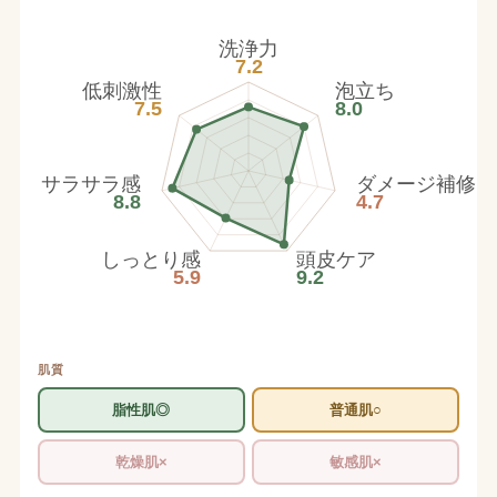
洗浄力
7.2
低刺激性
泡立ち
7.5
8.0
サラサラ感
ダメージ補修
8.8
4.7
しっとり感
頭皮ケア
5.9
9.2
肌質
脂性肌◎
普通肌○
乾燥肌×
敏感肌×