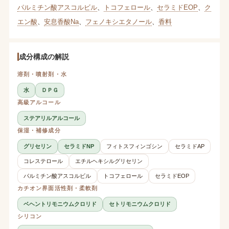
パルミチン酸アスコルビル
、
トコフェロール
、
セラミドEOP
、
ク
エン酸
、
安息香酸Na
、
フェノキシエタノール
、
香料
成分構成の解説
溶剤・噴射剤・水
水
ＤＰＧ
高級アルコール
ステアリルアルコール
保湿・補修成分
グリセリン
セラミドNP
フィトスフィンゴシン
セラミドAP
コレステロール
エチルヘキシルグリセリン
パルミチン酸アスコルビル
トコフェロール
セラミドEOP
カチオン界面活性剤・柔軟剤
ベヘントリモニウムクロリド
セトリモニウムクロリド
シリコン