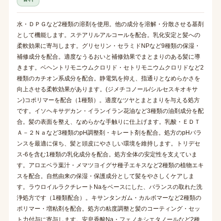
水・ＤＰＧなど2種類の溶剤を使用。他の成分を溶解・分散させる基剤
として機能します。ステアリルアルコールを配合。乳化安定と髪への
柔軟効果に寄与します。グリセリン・セラミドNPなど9種類の保湿・
補修成分を配合。適度なうるおいと補修効果でまとまりのある髪に導
きます。ベヘントリモニウムクロリド・セトリモニウムクロリドなど2
種類のカチオン系成分を配合。静電気を抑え、指通りとなめらかさを
向上させる柔軟効果があります。(ジメチコノール/シルセスキオキサ
ン)コポリマーを配合（1種類）。適度なツヤとまとまりを与える処方
です。イソヘキサデカン・イランイラン花油など3種類の油剤成分を配
合。髪の表面を整え、なめらかな手触りに仕上げます。乳酸・ＥＤＴ
Ａ－２Ｎａなど3種類のpH調整剤・キレート剤を配合。処方のpHバラ
ンスを最適に保ち、髪と頭皮にやさしい環境を維持します。トリデセ
ス-6を含む1種類の乳化成分を配合。処方全体の安定性を支えていま
す。アロエベラ葉汁・メマツヨイグサ種子エキスなど2種類の植物エキ
スを配合。自然由来の保湿・保護成分として髪をやさしくケアしま
す。ラウロイルラクチレートNaをベースにした、バランスの取れた洗
浄処方です（1種類配合）。キサンタンガム・カルボマーなど2種類の
ポリマー・増粘剤を配合。処方の粘度調整と髪のコーティング・セッ
ト力付与に寄与します。安息香酸Na・フェノキシエタノールなど2種