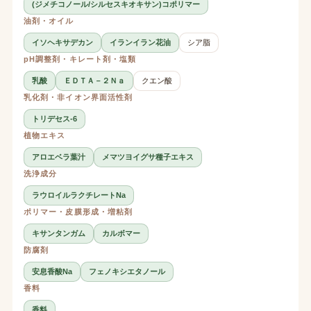
(ジメチコノール/シルセスキオキサン)コポリマー
油剤・オイル
イソヘキサデカン
イランイラン花油
シア脂
pH調整剤・キレート剤・塩類
乳酸
ＥＤＴＡ－２Ｎａ
クエン酸
乳化剤・非イオン界面活性剤
トリデセス-6
植物エキス
アロエベラ葉汁
メマツヨイグサ種子エキス
洗浄成分
ラウロイルラクチレートNa
ポリマー・皮膜形成・増粘剤
キサンタンガム
カルボマー
防腐剤
安息香酸Na
フェノキシエタノール
香料
香料