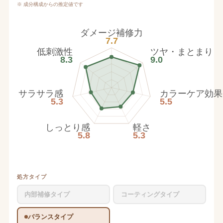
※ 成分構成からの推定値です
ダメージ補修力
7.7
低刺激性
ツヤ・まとまり
8.3
9.0
サラサラ感
カラーケア効果
5.3
5.5
しっとり感
軽さ
5.8
5.3
処方タイプ
内部補修タイプ
コーティングタイプ
バランスタイプ