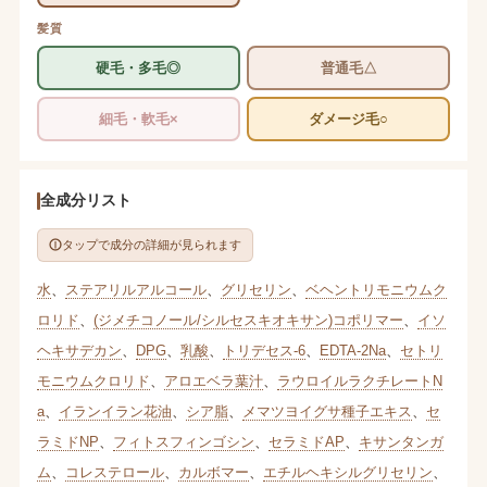
髪質
硬毛・多毛◎
普通毛△
細毛・軟毛×
ダメージ毛○
全成分リスト
タップで成分の詳細が見られます
水
、
ステアリルアルコール
、
グリセリン
、
ベヘントリモニウムク
ロリド
、
(ジメチコノール/シルセスキオキサン)コポリマー
、
イソ
ヘキサデカン
、
DPG
、
乳酸
、
トリデセス-6
、
EDTA-2Na
、
セトリ
モニウムクロリド
、
アロエベラ葉汁
、
ラウロイルラクチレートN
a
、
イランイラン花油
、
シア脂
、
メマツヨイグサ種子エキス
、
セ
ラミドNP
、
フィトスフィンゴシン
、
セラミドAP
、
キサンタンガ
ム
、
コレステロール
、
カルボマー
、
エチルヘキシルグリセリン
、