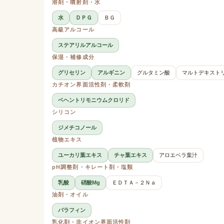
溶剤・噴射剤・水
水
ＤＰＧ
ＢＧ
高級アルコール
ステアリルアルコール
保湿・補修成分
グリセリン
アルギニン
グルタミン酸
マルトデキスト
カチオン界面活性剤・柔軟剤
ベヘントリモニウムクロリド
シリコン
ジメチコノール
植物エキス
ユーカリ葉エキス
チャ葉エキス
アロエベラ葉汁
pH調整剤・キレート剤・塩類
乳酸
硝酸Mg
ＥＤＴＡ－２Ｎａ
油剤・オイル
パラフィン
乳化剤・非イオン界面活性剤