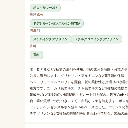
ポロキサマー217
洗浄成分
ドデシルベンゼンスルホン酸TEA
防腐剤
メチルイソチアゾリノン
メチルクロロイソチアゾリノン
香料
香料
水・ＤＰＧなど3種類の溶剤を使用。他の成分を溶解・分散さ
効果に寄与します。グリセリン・アルギニンなど5種類の保湿
ヘントリモニウムクロリドを配合。髪の柔軟性と指通りの改善
処方です。ユーカリ葉エキス・チャ葉エキスなど3種類の植物
硝酸Mgなど3種類のpH調整剤・キレート剤を配合。処方のp
合。軽い質感でべたつきにくく、自然なツヤを与えます。ポロキ
ドデシルベンゼンスルホン酸TEAをベースにした、バランスの
チアゾリノンなど2種類の防腐剤を組み合わせて配合。製品の