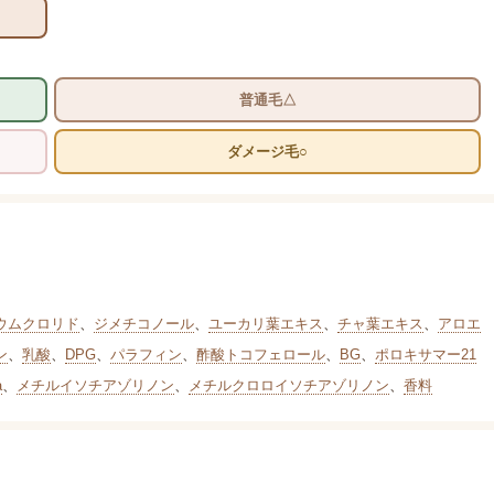
普通毛△
ダメージ毛○
ウムクロリド
、
ジメチコノール
、
ユーカリ葉エキス
、
チャ葉エキス
、
アロエ
ン
、
乳酸
、
DPG
、
パラフィン
、
酢酸トコフェロール
、
BG
、
ポロキサマー21
a
、
メチルイソチアゾリノン
、
メチルクロロイソチアゾリノン
、
香料