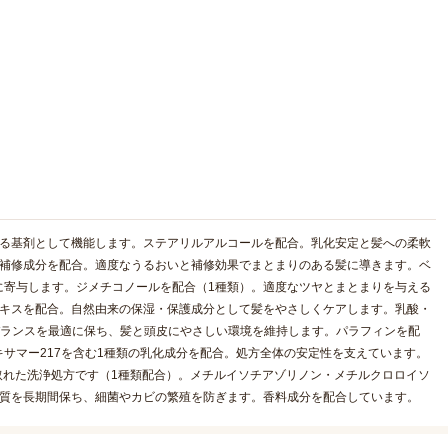
せる基剤として機能します。ステアリルアルコールを配合。乳化安定と髪への柔軟
・補修成分を配合。適度なうるおいと補修効果でまとまりのある髪に導きます。ベ
に寄与します。ジメチコノールを配合（1種類）。適度なツヤとまとまりを与える
エキスを配合。自然由来の保湿・保護成分として髪をやさしくケアします。乳酸・
Hバランスを最適に保ち、髪と頭皮にやさしい環境を維持します。パラフィンを配
サマー217を含む1種類の乳化成分を配合。処方全体の安定性を支えています。
取れた洗浄処方です（1種類配合）。メチルイソチアゾリノン・メチルクロロイソ
品質を長期間保ち、細菌やカビの繁殖を防ぎます。香料成分を配合しています。