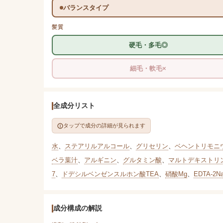
バランスタイプ
髪質
硬毛・多毛◎
細毛・軟毛×
全成分リスト
タップで成分の詳細が見られます
水
、
ステアリルアルコール
、
グリセリン
、
ベヘントリモニ
ベラ葉汁
、
アルギニン
、
グルタミン酸
、
マルトデキストリ
7
、
ドデシルベンゼンスルホン酸TEA
、
硝酸Mg
、
EDTA-2N
成分構成の解説