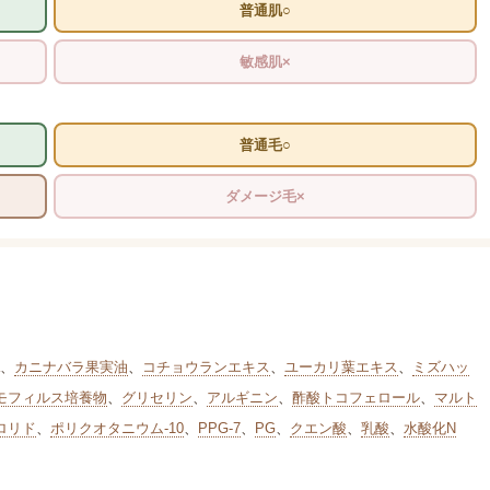
普通肌○
敏感肌×
普通毛○
ダメージ毛×
、
カニナバラ果実油
、
コチョウランエキス
、
ユーカリ葉エキス
、
ミズハッ
モフィルス培養物
、
グリセリン
、
アルギニン
、
酢酸トコフェロール
、
マルト
ロリド
、
ポリクオタニウム-10
、
PPG-7
、
PG
、
クエン酸
、
乳酸
、
水酸化N