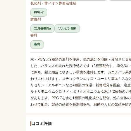
乳化剤・非イオン界面活性剤
PPG-7
防腐剤
安息香酸Na
ソルビン酸K
香料
香料
水・PGなど2種類の溶剤を使用。他の成分を溶解・分散させる
した、バランスの取れた洗浄処方です（2種類配合）。塩化Na
に保ち、髪と頭皮にやさしい環境を維持します。カニナバラ果
触りに仕上げます。コチョウランエキス・ユーカリ葉エキスな
リセリン・アルギニンなど4種類の保湿・補修成分を配合。適
ルトリモニウムクロリド・ポリクオタニウム-10など2種類の
があります。PPG-7を含む1種類の乳化成分を配合。処方全体
わせて配合。製品の品質を長期間保ち、細菌やカビの繁殖を防
口コミ評価