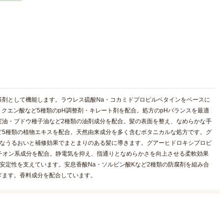
基剤として機能します。ラウレス硫酸Na・コカミドプロピルベタインをベースに
・クエン酸など5種類のpH調整剤・キレート剤を配合。処方のpHバランスを最適
実油・ブドウ種子油など2種類の油剤成分を配合。髪の表面を整え、なめらかな手
ど5種類の植物エキスを配合。天然由来成分を多く含むボタニカルな処方です。グ
度なうるおいと補修効果でまとまりのある髪に導きます。グアーヒドロキシプロピ
カチオン系成分を配合。静電気を抑え、指通りとなめらかさを向上させる柔軟効果
の安定性を支えています。安息香酸Na・ソルビン酸Kなど2種類の防腐剤を組み合
ぎます。香料成分を配合しています。