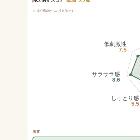
※ 成分構成からの推定値です
低刺激性
7.5
サラサラ感
8.6
しっとり感
5.5
肌質