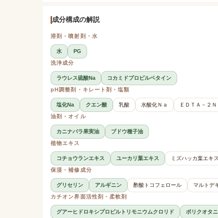
成分構成の解説
溶剤・噴射剤・水
水
PG
洗浄成分
ラウレス硫酸Na
コカミドプロピルベタイン
pH調整剤・キレート剤・塩類
塩化Na
クエン酸
乳酸
水酸化Ｎａ
ＥＤＴＡ－２Ｎ
油剤・オイル
カニナバラ果実油
ブドウ種子油
植物エキス
コチョウランエキス
ユーカリ葉エキス
ミズハッカ葉エキ
保湿・補修成分
グリセリン
アルギニン
酢酸トコフェロール
マルトデ
カチオン界面活性剤・柔軟剤
グアーヒドロキシプロピルトリモニウムクロリド
ポリクオタニ