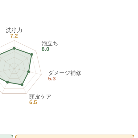
洗浄力
7.2
泡立ち
8.0
ダメージ補修
5.3
頭皮ケア
6.5