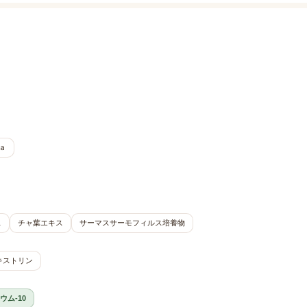
ａ
ス
チャ葉エキス
サーマスサーモフィルス培養物
キストリン
ウム-10