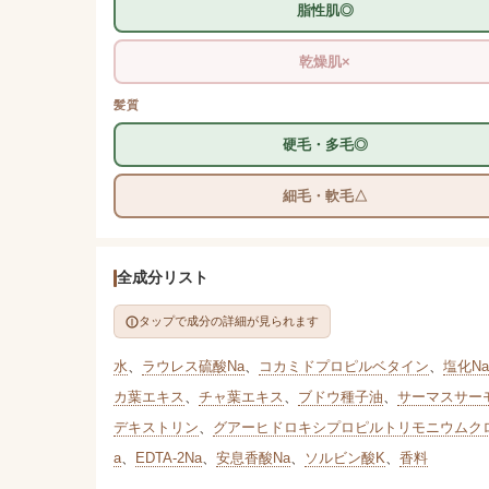
脂性肌◎
乾燥肌×
髪質
硬毛・多毛◎
細毛・軟毛△
全成分リスト
タップで成分の詳細が見られます
水
、
ラウレス硫酸Na
、
コカミドプロピルベタイン
、
塩化Na
カ葉エキス
、
チャ葉エキス
、
ブドウ種子油
、
サーマスサー
デキストリン
、
グアーヒドロキシプロピルトリモニウムク
a
、
EDTA-2Na
、
安息香酸Na
、
ソルビン酸K
、
香料