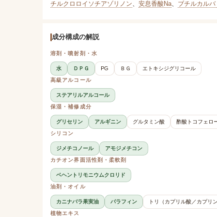
チルクロロイソチアゾリノン
、
安息香酸Na
、
ブチルカルバ
成分構成の解説
溶剤・噴射剤・水
水
ＤＰＧ
PG
ＢＧ
エトキシジグリコール
高級アルコール
ステアリルアルコール
保湿・補修成分
グリセリン
アルギニン
グルタミン酸
酢酸トコフェロ
シリコン
ジメチコノール
アモジメチコン
カチオン界面活性剤・柔軟剤
ベヘントリモニウムクロリド
油剤・オイル
カニナバラ果実油
パラフィン
トリ（カプリル酸／カプリ
植物エキス