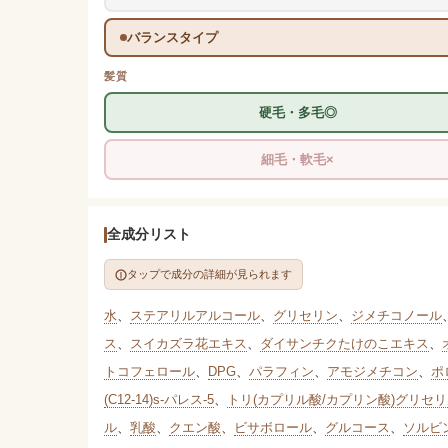
バランスタイプ
髪質
硬毛・多毛◎
細毛・軟毛×
全成分リスト
タップで成分の詳細が見られます
水
、
ステアリルアルコール
、
グリセリン
、
ジメチコノール
ス
、
スイカズラ花エキス
、
ダイサンチクたけのこエキス
、
トコフェロール
、
DPG
、
パラフィン
、
アモジメチコン
、
ポ
(C12-14)s-パレス-5
、
トリ(カプリル酸/カプリン酸)グリセ
ル
、
乳酸
、
クエン酸
、
ビサボロール
、
グルコース
、
ソルビ