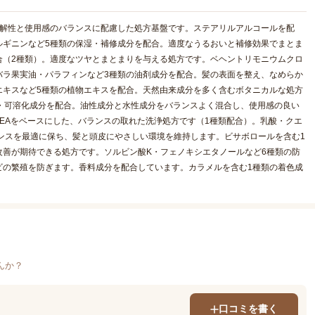
溶解性と使用感のバランスに配慮した処方基盤です。ステアリルアルコールを配
ルギニンなど5種類の保湿・補修成分を配合。適度なうるおいと補修効果でまとま
合（2種類）。適度なツヤとまとまりを与える処方です。ベヘントリモニウムクロ
バラ果実油・パラフィンなど3種類の油剤成分を配合。髪の表面を整え、なめらか
エキスなど5種類の植物エキスを配合。天然由来成分を多く含むボタニカルな処方
類の乳化・可溶化成分を配合。油性成分と水性成分をバランスよく混合し、使用感の良い
EAをベースにした、バランスの取れた洗浄処方です（1種類配合）。乳酸・クエ
ランスを最適に保ち、髪と頭皮にやさしい環境を維持します。ビサボロールを含む1
善が期待できる処方です。ソルビン酸K・フェノキシエタノールなど6種類の防
ビの繁殖を防ぎます。香料成分を配合しています。カラメルを含む1種類の着色成
んか？
口コミを書く