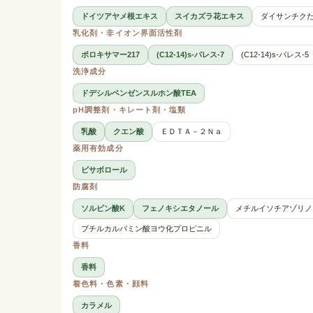
ドイツアヤメ根エキス
スイカズラ花エキス
ダイサンチク
乳化剤・非イオン界面活性剤
ポロキサマー217
(C12-14)s-パレス-7
(C12-14)s-パレス-5
洗浄成分
ドデシルベンゼンスルホン酸TEA
pH調整剤・キレート剤・塩類
乳酸
クエン酸
ＥＤＴＡ－２Ｎａ
薬用有効成分
ビサボロール
防腐剤
ソルビン酸K
フェノキシエタノール
メチルイソチアゾリノ
ブチルカルバミン酸ヨウ化プロピニル
香料
香料
着色料・色素・顔料
カラメル