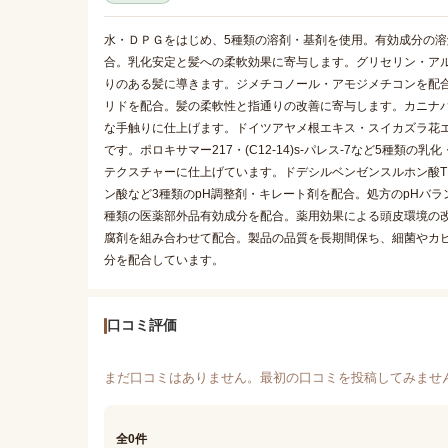
水・ＤＰＧをはじめ、5種類の溶剤・基剤を使用。有効成分の
合。乳化安定と髪への柔軟効果に寄与します。グリセリン・ア
りのある髪に導きます。ジメチコノール・アモジメチコンを配
リドを配合。髪の柔軟性と指通りの改善に寄与します。カニナ
な手触りに仕上げます。ドイツアヤメ根エキス・スイカズラ花
です。ポロキサマー217・(C12-14)s-パレス-7など5種
テクスチャーに仕上げています。ドデシルベンゼンスルホン酸T
ン酸など3種類のpH調整剤・キレート剤を配合。処方のpHバ
種類の医薬部外品有効成分を配合。薬用効果による頭皮環境の改
腐剤を組み合わせて配合。製品の品質を長期間保ち、細菌やカ
分を配合しています。
口コミ評価
まだ口コミはありません。最初の口コミを投稿してみませ
全0件