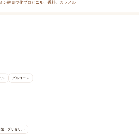
ミン酸ヨウ化プロピニル
、
香料
、
カラメル
ール
グルコース
ン酸）グリセリル