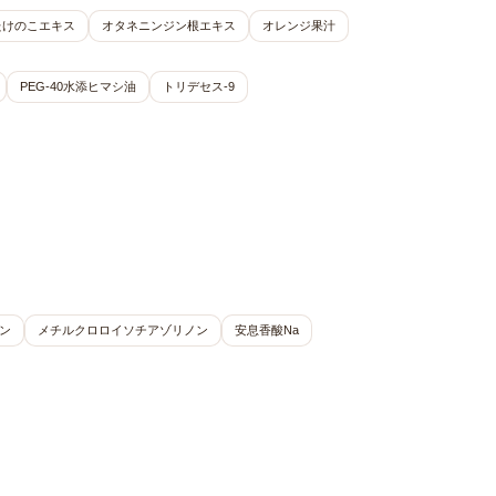
たけのこエキス
オタネニンジン根エキス
オレンジ果汁
PEG-40水添ヒマシ油
トリデセス-9
ン
メチルクロロイソチアゾリノン
安息香酸Na