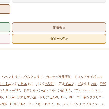
普通毛△
ダメージ毛○
、
ベヘントリモニウムクロリド
、
カニナバラ果実油
、
ドイツアヤメ根エキ
オタネニンジン根エキス
、
オレンジ果汁
、
アルギニン
、
グルタミン酸
、
酢酸
ロキサマー217
、
ドデシルベンゼンスルホン酸TEA
、
(C12-14)s-パレス-7
、
リル
、
PEG-40水添ヒマシ油
、
トリデセス-9
、
PG
、
BG
、
エトキシジグリコー
ン酸K
、
EDTA-2Na
、
フェノキシエタノール
、
メチルイソチアゾリノン
、
メ