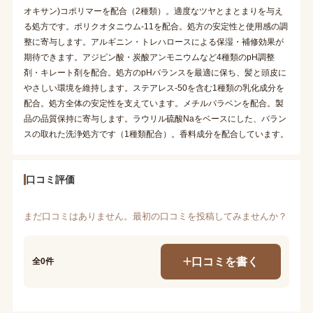
オキサン)コポリマーを配合（2種類）。適度なツヤとまとまりを与え
る処方です。ポリクオタニウム-11を配合。処方の安定性と使用感の調
整に寄与します。アルギニン・トレハロースによる保湿・補修効果が
期待できます。アジピン酸・炭酸アンモニウムなど4種類のpH調整
剤・キレート剤を配合。処方のpHバランスを最適に保ち、髪と頭皮に
やさしい環境を維持します。ステアレス-50を含む1種類の乳化成分を
配合。処方全体の安定性を支えています。メチルパラベンを配合。製
品の品質保持に寄与します。ラウリル硫酸Naをベースにした、バラン
スの取れた洗浄処方です（1種類配合）。香料成分を配合しています。
口コミ評価
まだ口コミはありません。最初の口コミを投稿してみませんか？
口コミを書く
全0件