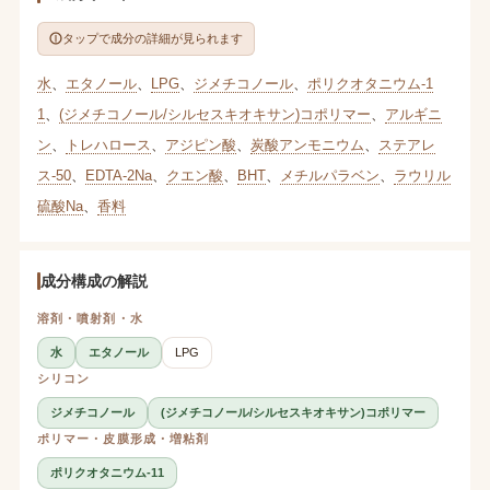
タップで成分の詳細が見られます
水
、
エタノール
、
LPG
、
ジメチコノール
、
ポリクオタニウム-1
1
、
(ジメチコノール/シルセスキオキサン)コポリマー
、
アルギニ
ン
、
トレハロース
、
アジピン酸
、
炭酸アンモニウム
、
ステアレ
ス-50
、
EDTA-2Na
、
クエン酸
、
BHT
、
メチルパラベン
、
ラウリル
硫酸Na
、
香料
成分構成の解説
溶剤・噴射剤・水
水
エタノール
LPG
シリコン
ジメチコノール
(ジメチコノール/シルセスキオキサン)コポリマー
ポリマー・皮膜形成・増粘剤
ポリクオタニウム-11