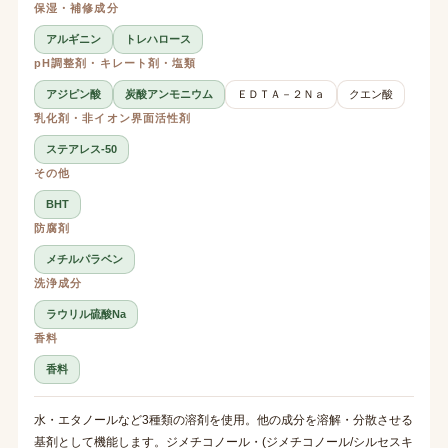
保湿・補修成分
アルギニン
トレハロース
pH調整剤・キレート剤・塩類
アジピン酸
炭酸アンモニウム
ＥＤＴＡ－２Ｎａ
クエン酸
乳化剤・非イオン界面活性剤
ステアレス-50
その他
BHT
防腐剤
メチルパラベン
洗浄成分
ラウリル硫酸Na
香料
香料
水・エタノールなど3種類の溶剤を使用。他の成分を溶解・分散させる
基剤として機能します。ジメチコノール・(ジメチコノール/シルセスキ