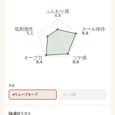
ふんわり感
4.9
低刺激性
カール保持
5.1
9.4
キープ力
ツヤ感
9.4
8.6
用途
ウェーブキープ
ベース用
全成分リスト