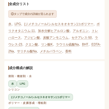
全成分リスト
タップで成分の詳細が見られます
水
、
LPG
、
(ジメチコノール/シルセスキオキサン)コポリマー
、
ポ
リクオタニウム-11
、
加水分解ヒアルロン酸
、
アルギニン
、
トレ
ハロース
、
アジピン酸
、
炭酸アンモニウム
、
セテアレス-50
、
ラ
ウレス-23
、
クエン酸
、
リン酸K
、
ラウリル硫酸Na
、
BHT
、
EDTA-
2Na
、
サリチル酸Na
、
メチルパラベン
、
香料
成分構成の解説
溶剤・噴射剤・水
水
LPG
シリコン
(ジメチコノール/シルセスキオキサン)コポリマー
ポリマー・皮膜形成・増粘剤