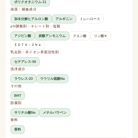
ポリクオタニウム-11
保湿・補修成分
加水分解ヒアルロン酸
アルギニン
トレハロース
pH調整剤・キレート剤・塩類
アジピン酸
炭酸アンモニウム
クエン酸
リン酸Ｋ
ＥＤＴＡ－２Ｎａ
乳化剤・非イオン界面活性剤
セテアレス-50
洗浄成分
ラウレス-23
ラウリル硫酸Na
その他
BHT
防腐剤
サリチル酸Na
メチルパラベン
香料
香料