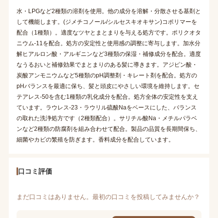
水・LPGなど2種類の溶剤を使用。他の成分を溶解・分散させる基剤と
して機能します。(ジメチコノール/シルセスキオキサン)コポリマーを
配合（1種類）。適度なツヤとまとまりを与える処方です。ポリクオタ
ニウム-11を配合。処方の安定性と使用感の調整に寄与します。加水分
解ヒアルロン酸・アルギニンなど3種類の保湿・補修成分を配合。適度
なうるおいと補修効果でまとまりのある髪に導きます。アジピン酸・
炭酸アンモニウムなど5種類のpH調整剤・キレート剤を配合。処方の
pHバランスを最適に保ち、髪と頭皮にやさしい環境を維持します。セ
テアレス-50を含む1種類の乳化成分を配合。処方全体の安定性を支え
ています。ラウレス-23・ラウリル硫酸Naをベースにした、バランス
の取れた洗浄処方です（2種類配合）。サリチル酸Na・メチルパラベ
ンなど2種類の防腐剤を組み合わせて配合。製品の品質を長期間保ち、
細菌やカビの繁殖を防ぎます。香料成分を配合しています。
口コミ評価
まだ口コミはありません。最初の口コミを投稿してみませんか？