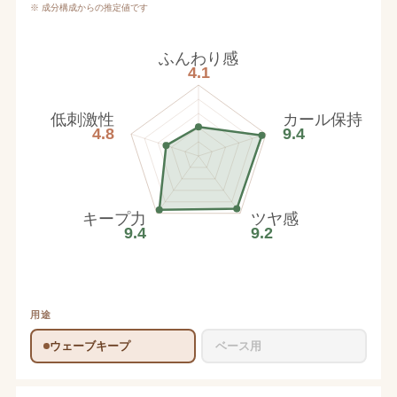
※ 成分構成からの推定値です
ふんわり感
4.1
低刺激性
カール保持
4.8
9.4
キープ力
ツヤ感
9.4
9.2
用途
ウェーブキープ
ベース用