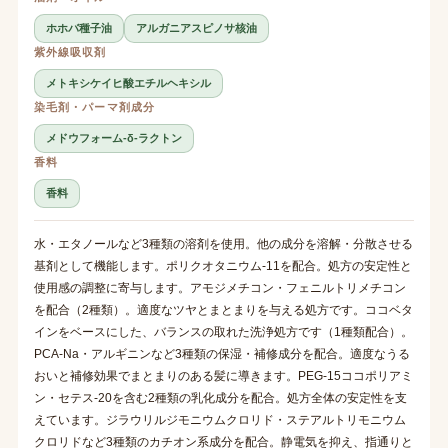
ホホバ種子油
アルガニアスピノサ核油
紫外線吸収剤
メトキシケイヒ酸エチルヘキシル
染毛剤・パーマ剤成分
メドウフォーム-δ-ラクトン
香料
香料
水・エタノールなど3種類の溶剤を使用。他の成分を溶解・分散させる
基剤として機能します。ポリクオタニウム-11を配合。処方の安定性と
使用感の調整に寄与します。アモジメチコン・フェニルトリメチコン
を配合（2種類）。適度なツヤとまとまりを与える処方です。ココベタ
インをベースにした、バランスの取れた洗浄処方です（1種類配合）。
PCA-Na・アルギニンなど3種類の保湿・補修成分を配合。適度なうる
おいと補修効果でまとまりのある髪に導きます。PEG-15ココポリアミ
ン・セテス-20を含む2種類の乳化成分を配合。処方全体の安定性を支
えています。ジラウリルジモニウムクロリド・ステアルトリモニウム
クロリドなど3種類のカチオン系成分を配合。静電気を抑え、指通りと