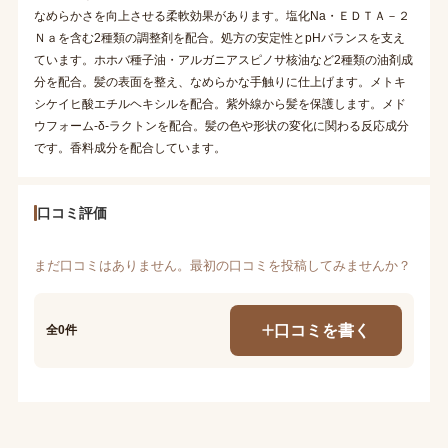
なめらかさを向上させる柔軟効果があります。塩化Na・ＥＤＴＡ－２
Ｎａを含む2種類の調整剤を配合。処方の安定性とpHバランスを支え
ています。ホホバ種子油・アルガニアスピノサ核油など2種類の油剤成
分を配合。髪の表面を整え、なめらかな手触りに仕上げます。メトキ
シケイヒ酸エチルヘキシルを配合。紫外線から髪を保護します。メド
ウフォーム-δ-ラクトンを配合。髪の色や形状の変化に関わる反応成分
です。香料成分を配合しています。
口コミ評価
まだ口コミはありません。最初の口コミを投稿してみませんか？
口コミを書く
全0件