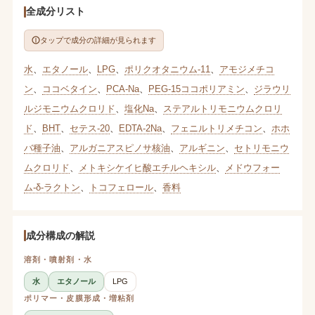
全成分リスト
タップで成分の詳細が見られます
水
、
エタノール
、
LPG
、
ポリクオタニウム-11
、
アモジメチコ
ン
、
ココベタイン
、
PCA-Na
、
PEG-15ココポリアミン
、
ジラウリ
ルジモニウムクロリド
、
塩化Na
、
ステアルトリモニウムクロリ
ド
、
BHT
、
セテス-20
、
EDTA-2Na
、
フェニルトリメチコン
、
ホホ
バ種子油
、
アルガニアスピノサ核油
、
アルギニン
、
セトリモニウ
ムクロリド
、
メトキシケイヒ酸エチルヘキシル
、
メドウフォー
ム-δ-ラクトン
、
トコフェロール
、
香料
成分構成の解説
溶剤・噴射剤・水
水
エタノール
LPG
ポリマー・皮膜形成・増粘剤