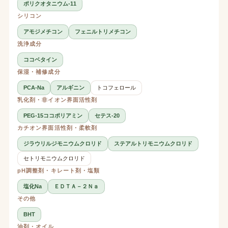
ポリクオタニウム-11
シリコン
アモジメチコン
フェニルトリメチコン
洗浄成分
ココベタイン
保湿・補修成分
PCA-Na
アルギニン
トコフェロール
乳化剤・非イオン界面活性剤
PEG-15ココポリアミン
セテス-20
カチオン界面活性剤・柔軟剤
ジラウリルジモニウムクロリド
ステアルトリモニウムクロリド
セトリモニウムクロリド
pH調整剤・キレート剤・塩類
塩化Na
ＥＤＴＡ－２Ｎａ
その他
BHT
油剤・オイル