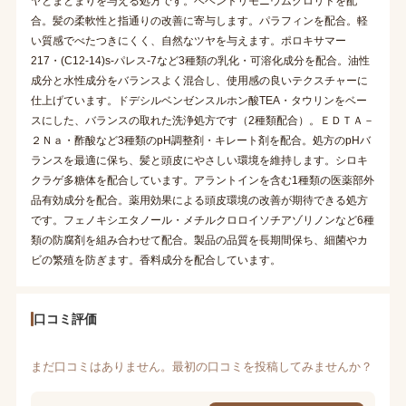
ヤとまとまりを与える処方です。ベヘントリモニウムクロリドを配
合。髪の柔軟性と指通りの改善に寄与します。パラフィンを配合。軽
い質感でべたつきにくく、自然なツヤを与えます。ポロキサマー
217・(C12-14)s-パレス-7など3種類の乳化・可溶化成分を配合。油性
成分と水性成分をバランスよく混合し、使用感の良いテクスチャーに
仕上げています。ドデシルベンゼンスルホン酸TEA・タウリンをベー
スにした、バランスの取れた洗浄処方です（2種類配合）。ＥＤＴＡ－
２Ｎａ・酢酸など3種類のpH調整剤・キレート剤を配合。処方のpHバ
ランスを最適に保ち、髪と頭皮にやさしい環境を維持します。シロキ
クラゲ多糖体を配合しています。アラントインを含む1種類の医薬部外
品有効成分を配合。薬用効果による頭皮環境の改善が期待できる処方
です。フェノキシエタノール・メチルクロロイソチアゾリノンなど6種
類の防腐剤を組み合わせて配合。製品の品質を長期間保ち、細菌やカ
ビの繁殖を防ぎます。香料成分を配合しています。
口コミ評価
まだ口コミはありません。最初の口コミを投稿してみませんか？