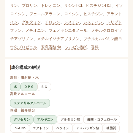
リン
、
プロリン
、
トレオニン
、
リシンHCl
、
ヒスチジンHCl
、
イソ
ロイシン
、
フェニルアラニン
、
ロイシン
、
ヒスチジン
、
アラント
イン
、
グルタミン
、
チロシン
、
シスチン
、
システイン
、
トリプト
ファン
、
メチオニン
、
フェノキシエタノール
、
メチルクロロイソ
チアゾリノン
、
メチルイソチアゾリノン
、
ブチルカルバミン酸ヨ
ウ化プロピニル
、
安息香酸Na
、
ソルビン酸K
、
香料
成分構成の解説
溶剤・噴射剤・水
水
ＤＰＧ
ＢＧ
高級アルコール
ステアリルアルコール
保湿・補修成分
グリセリン
アルギニン
グルタミン酸
酢酸トコフェロール
PCA-Na
エクトイン
ベタイン
アスパラギン酸
糖脂質