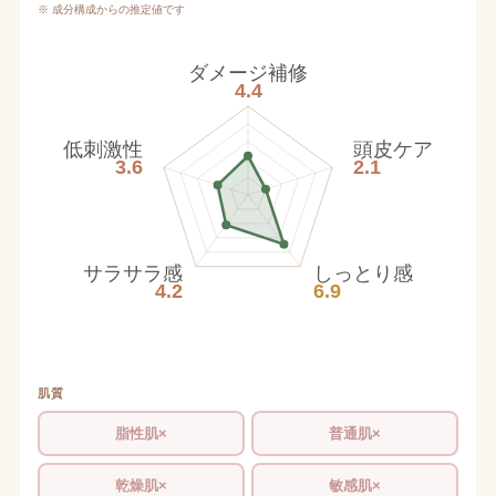
※ 成分構成からの推定値です
ダメージ補修
4.4
低刺激性
頭皮ケア
3.6
2.1
サラサラ感
しっとり感
4.2
6.9
肌質
脂性肌×
普通肌×
乾燥肌×
敏感肌×