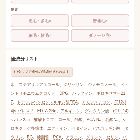
髪質
硬毛・多毛×
普通毛×
細毛・軟毛×
ダメージ毛×
全成分リスト
タップで成分の詳細が見られます
水
、
ステアリルアルコール
、
グリセリン
、
ジメチコノール
、
ベヘ
ントリモニウムクロリド
、
DPG
、
パラフィン
、
ポロキサマー21
7
、
ドデシルベンゼンスルホン酸TEA
、
アモジメチコン
、
(C12-1
4)s-パレス-7
、
EDTA-2Na
、
アルギニン
、
グルタミン酸
、
(C12-14)
s-パレス-5
、
酢酸トコフェロール
、
酢酸
、
PCA-Na
、
乳酸Na
、
シ
ロキクラゲ多糖体
、
エクトイン
、
ベタイン
、
アスパラギン酸
、
タ
ウリン
、
BG
、
糖脂質
、
PCA
、
アラニン
、
グリシン
、
セリン
、
バ