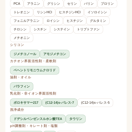
PCA
アラニン
グリシン
セリン
バリン
プロリン
トレオニン
リシンHCl
ヒスチジンHCl
イソロイシン
フェニルアラニン
ロイシン
ヒスチジン
グルタミン
チロシン
シスチン
システイン
トリプトファン
メチオニン
シリコン
ジメチコノール
アモジメチコン
カチオン界面活性剤・柔軟剤
ベヘントリモニウムクロリド
油剤・オイル
パラフィン
乳化剤・非イオン界面活性剤
ポロキサマー217
(C12-14)s-パレス-7
(C12-14)s-パレス-5
洗浄成分
ドデシルベンゼンスルホン酸TEA
タウリン
pH調整剤・キレート剤・塩類