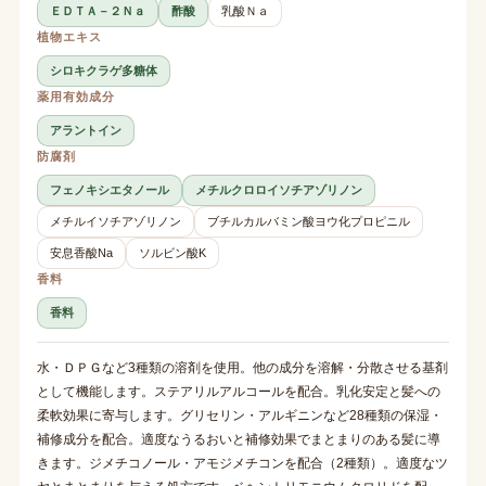
ＥＤＴＡ－２Ｎａ
酢酸
乳酸Ｎａ
植物エキス
シロキクラゲ多糖体
薬用有効成分
アラントイン
防腐剤
フェノキシエタノール
メチルクロロイソチアゾリノン
メチルイソチアゾリノン
ブチルカルバミン酸ヨウ化プロピニル
安息香酸Na
ソルビン酸K
香料
香料
水・ＤＰＧなど3種類の溶剤を使用。他の成分を溶解・分散させる基剤
として機能します。ステアリルアルコールを配合。乳化安定と髪への
柔軟効果に寄与します。グリセリン・アルギニンなど28種類の保湿・
補修成分を配合。適度なうるおいと補修効果でまとまりのある髪に導
きます。ジメチコノール・アモジメチコンを配合（2種類）。適度なツ