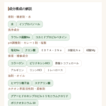
成分構成の解説
溶剤・噴射剤・水
水
イソプロパノール
洗浄成分
ラウレス硫酸Na
コカミドプロピルベタイン
pH調整剤・キレート剤・塩類
塩化Na
クエン酸
ＥＤＴＡ－２Ｎａ
水酸化Ｎａ
硝酸Mg
保湿・補修成分
コラーゲン
ピリドキシンHCl
酢酸トコフェロール
アルギニン
リシンHCl
トレハロース
油剤・オイル
ヒマワリ種子油
ステアリン酸
カチオン界面活性剤・柔軟剤
グアーヒドロキシプロピルトリモニウムクロリド
ポリクオタニウム-10