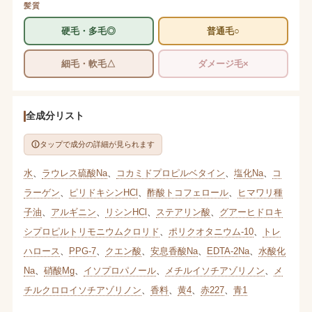
髪質
硬毛・多毛◎
普通毛○
細毛・軟毛△
ダメージ毛×
全成分リスト
タップで成分の詳細が見られます
水
、
ラウレス硫酸Na
、
コカミドプロピルベタイン
、
塩化Na
、
コ
ラーゲン
、
ピリドキシンHCl
、
酢酸トコフェロール
、
ヒマワリ種
子油
、
アルギニン
、
リシンHCl
、
ステアリン酸
、
グアーヒドロキ
シプロピルトリモニウムクロリド
、
ポリクオタニウム-10
、
トレ
ハロース
、
PPG-7
、
クエン酸
、
安息香酸Na
、
EDTA-2Na
、
水酸化
Na
、
硝酸Mg
、
イソプロパノール
、
メチルイソチアゾリノン
、
メ
チルクロロイソチアゾリノン
、
香料
、
黄4
、
赤227
、
青1