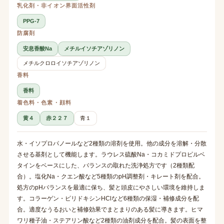
乳化剤・非イオン界面活性剤
PPG-7
防腐剤
安息香酸Na
メチルイソチアゾリノン
メチルクロロイソチアゾリノン
香料
香料
着色料・色素・顔料
黄４
赤２２７
青１
水・イソプロパノールなど2種類の溶剤を使用。他の成分を溶解・分散
させる基剤として機能します。ラウレス硫酸Na・コカミドプロピルベ
タインをベースにした、バランスの取れた洗浄処方です（2種類配
合）。塩化Na・クエン酸など5種類のpH調整剤・キレート剤を配合。
処方のpHバランスを最適に保ち、髪と頭皮にやさしい環境を維持しま
す。コラーゲン・ピリドキシンHClなど6種類の保湿・補修成分を配
合。適度なうるおいと補修効果でまとまりのある髪に導きます。ヒマ
ワリ種子油・ステアリン酸など2種類の油剤成分を配合。髪の表面を整