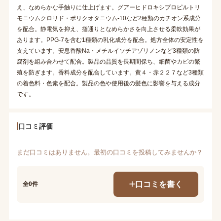
え、なめらかな手触りに仕上げます。グアーヒドロキシプロピルトリ
モニウムクロリド・ポリクオタニウム-10など2種類のカチオン系成分
を配合。静電気を抑え、指通りとなめらかさを向上させる柔軟効果が
あります。PPG-7を含む1種類の乳化成分を配合。処方全体の安定性を
支えています。安息香酸Na・メチルイソチアゾリノンなど3種類の防
腐剤を組み合わせて配合。製品の品質を長期間保ち、細菌やカビの繁
殖を防ぎます。香料成分を配合しています。黄４・赤２２７など3種類
の着色料・色素を配合。製品の色や使用後の髪色に影響を与える成分
です。
口コミ評価
まだ口コミはありません。最初の口コミを投稿してみませんか？
口コミを書く
全0件