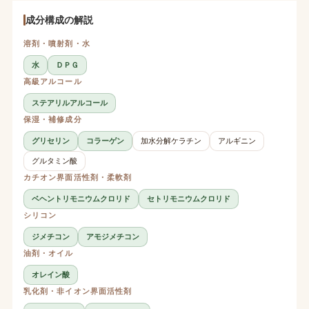
成分構成の解説
溶剤・噴射剤・水
水
ＤＰＧ
高級アルコール
ステアリルアルコール
保湿・補修成分
グリセリン
コラーゲン
加水分解ケラチン
アルギニン
グルタミン酸
カチオン界面活性剤・柔軟剤
ベヘントリモニウムクロリド
セトリモニウムクロリド
シリコン
ジメチコン
アモジメチコン
油剤・オイル
オレイン酸
乳化剤・非イオン界面活性剤