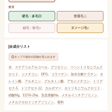
髪質
硬毛・多毛◎
普通毛△
細毛・軟毛×
ダメージ毛○
全成分リスト
タップで成分の詳細が見られます
水
、
ステアリルアルコール
、
グリセリン
、
ベヘントリモニウムク
ロリド
、
ジメチコン
、
DPG
、
コラーゲン
、
加水分解ケラチン
、
オ
レイン酸
、
アルギニン
、
グルタミン酸
、
アモジメチコン
、
トリデ
セス-5
、
トリデセス-12
、
カルボマー
、
セトリモニウムクロリド
、
硝酸Mg
、
EDTA-2Na
、
安息香酸Na
、
メチルイソチアゾリノン
、
メチルクロロイソチアゾリノン
、
香料