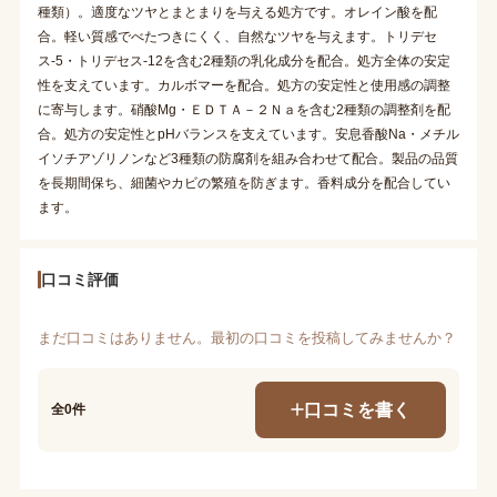
種類）。適度なツヤとまとまりを与える処方です。オレイン酸を配
合。軽い質感でべたつきにくく、自然なツヤを与えます。トリデセ
ス-5・トリデセス-12を含む2種類の乳化成分を配合。処方全体の安定
性を支えています。カルボマーを配合。処方の安定性と使用感の調整
に寄与します。硝酸Mg・ＥＤＴＡ－２Ｎａを含む2種類の調整剤を配
合。処方の安定性とpHバランスを支えています。安息香酸Na・メチル
イソチアゾリノンなど3種類の防腐剤を組み合わせて配合。製品の品質
を長期間保ち、細菌やカビの繁殖を防ぎます。香料成分を配合してい
ます。
口コミ評価
まだ口コミはありません。最初の口コミを投稿してみませんか？
口コミを書く
全0件