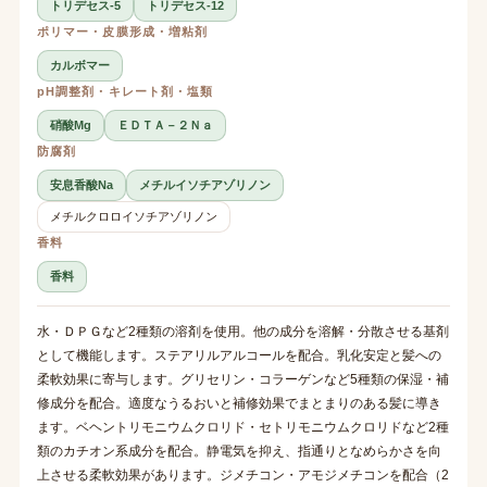
トリデセス-5
トリデセス-12
ポリマー・皮膜形成・増粘剤
カルボマー
pH調整剤・キレート剤・塩類
硝酸Mg
ＥＤＴＡ－２Ｎａ
防腐剤
安息香酸Na
メチルイソチアゾリノン
メチルクロロイソチアゾリノン
香料
香料
水・ＤＰＧなど2種類の溶剤を使用。他の成分を溶解・分散させる基剤
として機能します。ステアリルアルコールを配合。乳化安定と髪への
柔軟効果に寄与します。グリセリン・コラーゲンなど5種類の保湿・補
修成分を配合。適度なうるおいと補修効果でまとまりのある髪に導き
ます。ベヘントリモニウムクロリド・セトリモニウムクロリドなど2種
類のカチオン系成分を配合。静電気を抑え、指通りとなめらかさを向
上させる柔軟効果があります。ジメチコン・アモジメチコンを配合（2