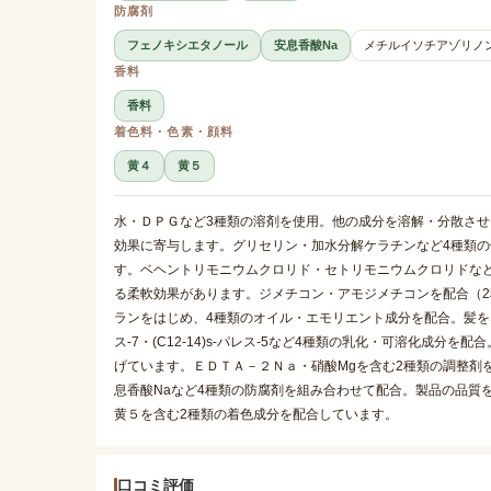
防腐剤
フェノキシエタノール
安息香酸Na
メチルイソチアゾリノ
香料
香料
着色料・色素・顔料
黄４
黄５
水・ＤＰＧなど3種類の溶剤を使用。他の成分を溶解・分散さ
効果に寄与します。グリセリン・加水分解ケラチンなど4種類
す。ベヘントリモニウムクロリド・セトリモニウムクロリドな
る柔軟効果があります。ジメチコン・アモジメチコンを配合（
ランをはじめ、4種類のオイル・エモリエント成分を配合。髪をなめ
ス-7・(C12-14)s-パレス-5など4種類の乳化・可溶化成
げています。ＥＤＴＡ－２Ｎａ・硝酸Mgを含む2種類の調整剤
息香酸Naなど4種類の防腐剤を組み合わせて配合。製品の品質
黄５を含む2種類の着色成分を配合しています。
口コミ評価