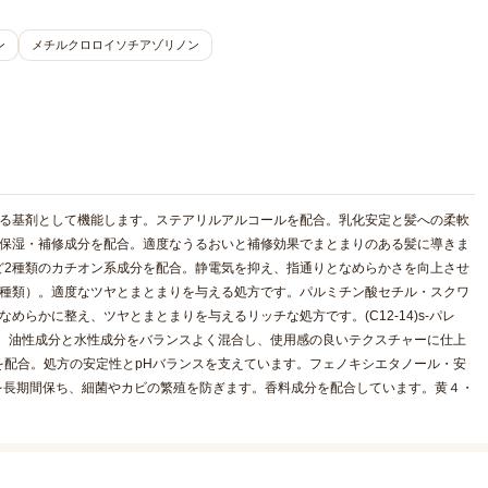
ン
メチルクロロイソチアゾリノン
せる基剤として機能します。ステアリルアルコールを配合。乳化安定と髪への柔軟
の保湿・補修成分を配合。適度なうるおいと補修効果でまとまりのある髪に導きま
ど2種類のカチオン系成分を配合。静電気を抑え、指通りとなめらかさを向上させ
2種類）。適度なツヤとまとまりを与える処方です。パルミチン酸セチル・スクワ
らかに整え、ツヤとまとまりを与えるリッチな処方です。(C12-14)s-パレ
分を配合。油性成分と水性成分をバランスよく混合し、使用感の良いテクスチャーに仕上
を配合。処方の安定性とpHバランスを支えています。フェノキシエタノール・安
を長期間保ち、細菌やカビの繁殖を防ぎます。香料成分を配合しています。黄４・