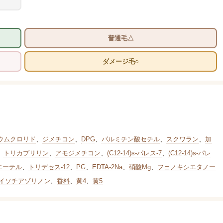
普通毛△
ダメージ毛○
ウムクロリド
、
ジメチコン
、
DPG
、
パルミチン酸セチル
、
スクワラン
、
加
、
トリカプリリン
、
アモジメチコン
、
(C12-14)s-パレス-7
、
(C12-14)s-パレ
エーテル
、
トリデセス-12
、
PG
、
EDTA-2Na
、
硝酸Mg
、
フェノキシエタノー
イソチアゾリノン
、
香料
、
黄4
、
黄5