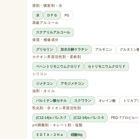
溶剤・噴射剤・水
水
ＤＰＧ
PG
高級アルコール
ステアリルアルコール
保湿・補修成分
グリセリン
加水分解ケラチン
アルギニン
グルタミン
カチオン界面活性剤・柔軟剤
ベヘントリモニウムクロリド
セトリモニウムクロリド
シリコン
ジメチコン
アモジメチコン
油剤・オイル
パルミチン酸セチル
スクワラン
オレイン酸
トリカプ
乳化剤・非イオン界面活性剤
(C12-14)s-パレス-7
(C12-14)s-パレス-5
PEG-7プロピル
pH調整剤・キレート剤・塩類
ＥＤＴＡ－２Ｎａ
硝酸Mg