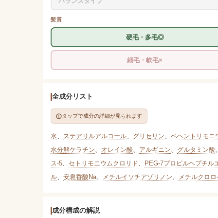
バランスタイプ
髪質
硬毛・多毛◎
細毛・軟毛×
全成分リスト
タップで成分の詳細が見られます
水
、
ステアリルアルコール
、
グリセリン
、
ベヘントリモニ
水分解ケラチン
、
オレイン酸
、
アルギニン
、
グルタミン酸
ス-5
、
セトリモニウムクロリド
、
PEG-7プロピルヘプチル
ル
、
安息香酸Na
、
メチルイソチアゾリノン
、
メチルクロロ
成分構成の解説