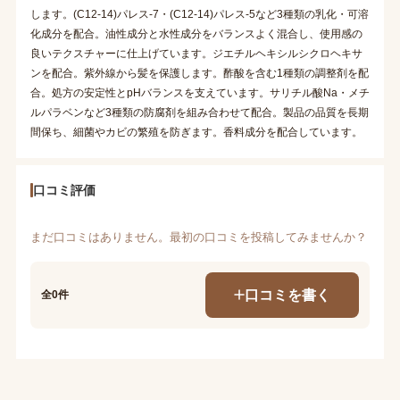
します。(C12-14)パレス-7・(C12-14)パレス-5など3種類の乳化・可溶
化成分を配合。油性成分と水性成分をバランスよく混合し、使用感の
良いテクスチャーに仕上げています。ジエチルヘキシルシクロヘキサ
ンを配合。紫外線から髪を保護します。酢酸を含む1種類の調整剤を配
合。処方の安定性とpHバランスを支えています。サリチル酸Na・メチ
ルパラベンなど3種類の防腐剤を組み合わせて配合。製品の品質を長期
間保ち、細菌やカビの繁殖を防ぎます。香料成分を配合しています。
口コミ評価
まだ口コミはありません。最初の口コミを投稿してみませんか？
口コミを書く
全0件