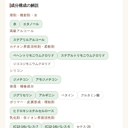
成分構成の解説
溶剤・噴射剤・水
水
エタノール
高級アルコール
ステアリルアルコール
カチオン界面活性剤・柔軟剤
ベヘントリモニウムクロリド
ステアルトリモニウムクロリド
ジココジモニウムクロリド
シリコン
ジメチコン
アモジメチコン
保湿・補修成分
ジグリセリン
アルギニン
ベタイン
グルタミン酸
ポリマー・皮膜形成・増粘剤
ヒドロキシエチルセルロース
乳化剤・非イオン界面活性剤
(C12-14)パレス-7
(C12-14)パレス-5
セテス-20