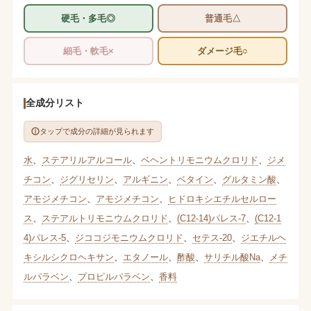
硬毛・多毛◎
普通毛△
細毛・軟毛×
ダメージ毛○
全成分リスト
タップで成分の詳細が見られます
水
、
ステアリルアルコール
、
ベヘントリモニウムクロリド
、
ジメ
チコン
、
ジグリセリン
、
アルギニン
、
ベタイン
、
グルタミン酸
、
アモジメチコン
、
アモジメチコン
、
ヒドロキシエチルセルロー
ス
、
ステアルトリモニウムクロリド
、
(C12-14)パレス-7
、
(C12-1
4)パレス-5
、
ジココジモニウムクロリド
、
セテス-20
、
ジエチルヘ
キシルシクロヘキサン
、
エタノール
、
酢酸
、
サリチル酸Na
、
メチ
ルパラベン
、
プロピルパラベン
、
香料