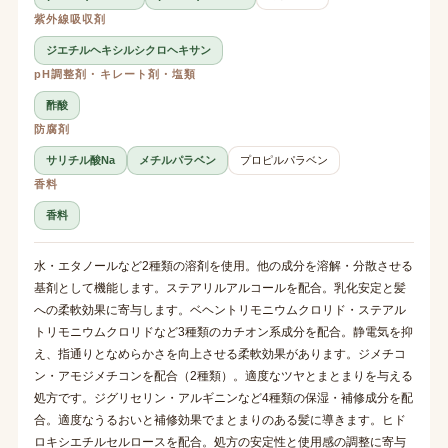
紫外線吸収剤
ジエチルヘキシルシクロヘキサン
pH調整剤・キレート剤・塩類
酢酸
防腐剤
サリチル酸Na
メチルパラベン
プロピルパラベン
香料
香料
水・エタノールなど2種類の溶剤を使用。他の成分を溶解・分散させる
基剤として機能します。ステアリルアルコールを配合。乳化安定と髪
への柔軟効果に寄与します。ベヘントリモニウムクロリド・ステアル
トリモニウムクロリドなど3種類のカチオン系成分を配合。静電気を抑
え、指通りとなめらかさを向上させる柔軟効果があります。ジメチコ
ン・アモジメチコンを配合（2種類）。適度なツヤとまとまりを与える
処方です。ジグリセリン・アルギニンなど4種類の保湿・補修成分を配
合。適度なうるおいと補修効果でまとまりのある髪に導きます。ヒド
ロキシエチルセルロースを配合。処方の安定性と使用感の調整に寄与