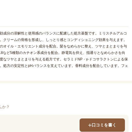
有効成分の溶解性と使用感のバランスに配慮した処方基盤です。ミリスチルアルコ
合。クリームの骨格を形成し、しっとり感とコンディショニング効果を与えます。
類のオイル・エモリエント成分を配合。髪をなめらかに整え、ツヤとまとまりを与
18など5種類のカチオン系成分を配合。静電気を抑え、指通りとなめらかさを向
度なツヤとまとまりを与える処方です。セラミドNP・γ-ドコサラクトンによる保
。処方の安定性とpHバランスを支えています。香料成分を配合しています。フェ
んか？
口コミを書く