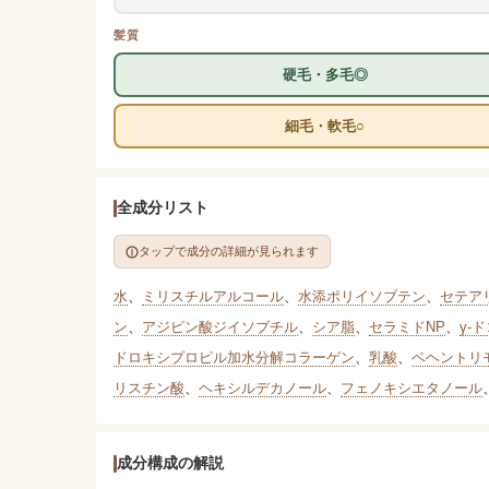
髪質
硬毛・多毛◎
細毛・軟毛○
全成分リスト
タップで成分の詳細が見られます
水
、
ミリスチルアルコール
、
水添ポリイソブテン
、
セテア
ン
、
アジピン酸ジイソブチル
、
シア脂
、
セラミドNP
、
γ-
ドロキシプロピル加水分解コラーゲン
、
乳酸
、
ベヘントリ
リスチン酸
、
ヘキシルデカノール
、
フェノキシエタノール
成分構成の解説