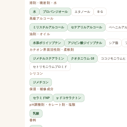
溶剤・噴射剤・水
水
プロパンジオール
エタノール
ＢＧ
高級アルコール
ミリスチルアルコール
セテアリルアルコール
ベヘニルア
油剤・オイル
水添ポリイソブテン
アジピン酸ジイソブチル
シア脂
カチオン界面活性剤・柔軟剤
ジメチルステアラミン
クオタニウム-18
ココジモニウムヒ
セトリモニウムブロミド
シリコン
ジメチコン
保湿・補修成分
セラミドNP
γ-ドコサラクトン
pH調整剤・キレート剤・塩類
乳酸
香料