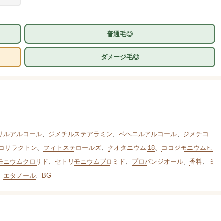
普通毛◎
ダメージ毛◎
リルアルコール
、
ジメチルステアラミン
、
ベヘニルアルコール
、
ジメチコ
ドコサラクトン
、
フィトステロールズ
、
クオタニウム-18
、
ココジモニウムヒ
モニウムクロリド
、
セトリモニウムブロミド
、
プロパンジオール
、
香料
、
ミ
、
エタノール
、
BG