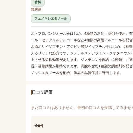
香料
防腐剤
フェノキシエタノール
水・プロパンジオールをはじめ、4種類の溶剤・基剤を使用。
ール・セテアリルアルコールなど4種類の高級アルコールを配
水添ポリイソブテン・アジピン酸ジイソブチルをはじめ、5種
えるリッチな処方です。ジメチルステアラミン・クオタニウム-
上させる柔軟効果があります。ジメチコンを配合（1種類）。適
湿・補修効果が期待できます。乳酸を含む1種類の調整剤を配合
ノキシエタノールを配合。製品の品質保持に寄与します。
口コミ評価
まだ口コミはありません。最初の口コミを投稿してみませ
全0件