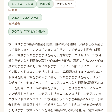
ＥＤＴＡ－２Ｎａ
クエン酸
クエン酸Ｎａ
防腐剤
フェノキシエタノール
洗浄成分
ラウラミノプロピオン酸Na
水・ＢＧなど2種類の溶剤を使用。他の成分を溶解・分散させる基剤と
して機能します。シクロペンタシロキサン・ジメチコンを配合（2種
類）。適度なツヤとまとまりを与える処方です。グリセリン・加水分
解ケラチンなど8種類の保湿・補修成分を配合。適度なうるおいと補修
効果でまとまりのある髪に導きます。イソノナン酸イソノニル・オレ
イン酸ジヒドロコレステリルをはじめ、11種類のオイル・エモリエン
ト成分を配合。髪をなめらかに整え、ツヤとまとまりを与えるリッチ
な処方です。セタノール・ベヘニルアルコールなど3種類の高級アルコ
ールを配合。クリームの骨格を形成し、しっとり感とコンディショニ
ング効果を与えます。ステアルトリモニウムクロリド・ステアルジモ
ニウムヒドロキシプロピル加水分解ケラチンなど4種類のカチオン系成
分を配合。静電気を抑え、指通りとなめらかさを向上させる柔軟効果
があります。水添レシチンを含む1種類の乳化成分を配合。処方全体の