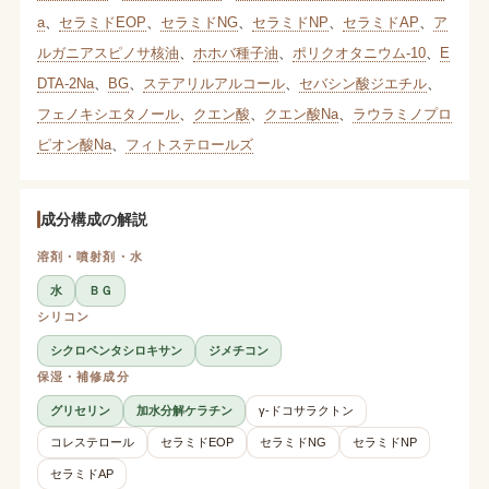
a
、
セラミドEOP
、
セラミドNG
、
セラミドNP
、
セラミドAP
、
ア
ルガニアスピノサ核油
、
ホホバ種子油
、
ポリクオタニウム-10
、
E
DTA-2Na
、
BG
、
ステアリルアルコール
、
セバシン酸ジエチル
、
フェノキシエタノール
、
クエン酸
、
クエン酸Na
、
ラウラミノプロ
ピオン酸Na
、
フィトステロールズ
成分構成の解説
溶剤・噴射剤・水
水
ＢＧ
シリコン
シクロペンタシロキサン
ジメチコン
保湿・補修成分
グリセリン
加水分解ケラチン
γ-ドコサラクトン
コレステロール
セラミドEOP
セラミドNG
セラミドNP
セラミドAP