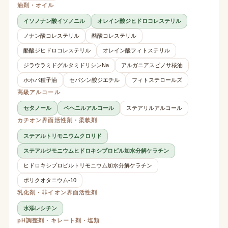
油剤・オイル
イソノナン酸イソノニル
オレイン酸ジヒドロコレステリル
ノナン酸コレステリル
酪酸コレステリル
酪酸ジヒドロコレステリル
オレイン酸フィトステリル
ジラウラミドグルタミドリシンNa
アルガニアスピノサ核油
ホホバ種子油
セバシン酸ジエチル
フィトステロールズ
高級アルコール
セタノール
ベヘニルアルコール
ステアリルアルコール
カチオン界面活性剤・柔軟剤
ステアルトリモニウムクロリド
ステアルジモニウムヒドロキシプロピル加水分解ケラチン
ヒドロキシプロピルトリモニウム加水分解ケラチン
ポリクオタニウム-10
乳化剤・非イオン界面活性剤
水添レシチン
pH調整剤・キレート剤・塩類