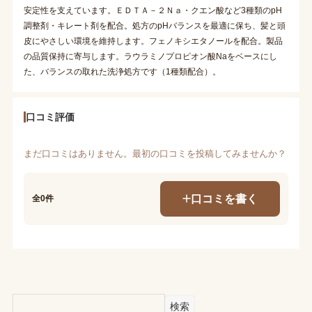
安定性を支えています。ＥＤＴＡ－２Ｎａ・クエン酸など3種類のpH
調整剤・キレート剤を配合。処方のpHバランスを最適に保ち、髪と頭
皮にやさしい環境を維持します。フェノキシエタノールを配合。製品
の品質保持に寄与します。ラウラミノプロピオン酸Naをベースにし
た、バランスの取れた洗浄処方です（1種類配合）。
口コミ評価
まだ口コミはありません。最初の口コミを投稿してみませんか？
口コミを書く
全0件
検索