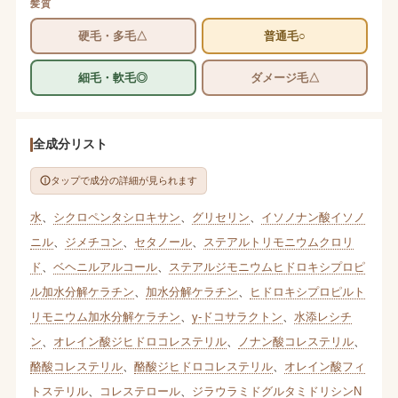
髪質
硬毛・多毛△
普通毛○
細毛・軟毛◎
ダメージ毛△
全成分リスト
タップで成分の詳細が見られます
水
、
シクロペンタシロキサン
、
グリセリン
、
イソノナン酸イソノ
ニル
、
ジメチコン
、
セタノール
、
ステアルトリモニウムクロリ
ド
、
ベヘニルアルコール
、
ステアルジモニウムヒドロキシプロピ
ル加水分解ケラチン
、
加水分解ケラチン
、
ヒドロキシプロピルト
リモニウム加水分解ケラチン
、
γ-ドコサラクトン
、
水添レシチ
ン
、
オレイン酸ジヒドロコレステリル
、
ノナン酸コレステリル
、
酪酸コレステリル
、
酪酸ジヒドロコレステリル
、
オレイン酸フィ
トステリル
、
コレステロール
、
ジラウラミドグルタミドリシンN