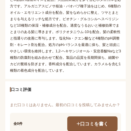
方です。アルガニアスピノサ核油・バオバブ種子油をはじめ、6種類の
オイル・エモリエント成分を配合。髪をなめらかに整え、ツヤとまと
まりを与えるリッチな処方です。ビオチン・グルコシルヘスペリジン
など10種類の保湿・補修成分を配合。適度なうるおいと補修効果でま
とまりのある髪に導きます。ポリクオタニウム-10を配合。髪の柔軟性
と指通りの改善に寄与します。塩化Na・クエン酸など4種類のpH調整
剤・キレート剤を配合。処方のpHバランスを最適に保ち、髪と頭皮に
やさしい環境を維持します。1,2-ヘキサンジオール・安息香酸Naなど3
種類の防腐剤を組み合わせて配合。製品の品質を長期間保ち、細菌や
カビの繁殖を防ぎます。香料成分を配合しています。カラメルを含む1
種類の着色成分を配合しています。
口コミ評価
まだ口コミはありません。最初の口コミを投稿してみませんか？
口コミを書く
全0件