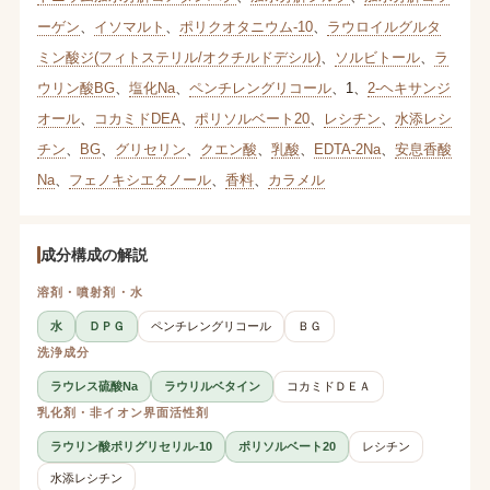
ーゲン
、
イソマルト
、
ポリクオタニウム-10
、
ラウロイルグルタ
ミン酸ジ(フィトステリル/オクチルドデシル)
、
ソルビトール
、
ラ
ウリン酸BG
、
塩化Na
、
ペンチレングリコール
、
1
、
2-ヘキサンジ
オール
、
コカミドDEA
、
ポリソルベート20
、
レシチン
、
水添レシ
チン
、
BG
、
グリセリン
、
クエン酸
、
乳酸
、
EDTA-2Na
、
安息香酸
Na
、
フェノキシエタノール
、
香料
、
カラメル
成分構成の解説
溶剤・噴射剤・水
水
ＤＰＧ
ペンチレングリコール
ＢＧ
洗浄成分
ラウレス硫酸Na
ラウリルベタイン
コカミドＤＥＡ
乳化剤・非イオン界面活性剤
ラウリン酸ポリグリセリル-10
ポリソルベート20
レシチン
水添レシチン