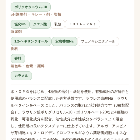
ポリクオタニウム-10
pH調整剤・キレート剤・塩類
塩化Na
クエン酸
乳酸
ＥＤＴＡ－２Ｎａ
防腐剤
1,2-ヘキサンジオール
安息香酸Na
フェノキシエタノール
香料
香料
着色料・色素・顔料
カラメル
水・ＤＰＧをはじめ、4種類の溶剤・基剤を使用。有効成分の溶解性と
使用感のバランスに配慮した処方基盤です。ラウレス硫酸Na・ラウリ
ルベタインをベースにした、バランスの取れた洗浄処方です（3種類配
合）。ラウリン酸ポリグリセリル-10・ポリソルベート20など4種類の
乳化・可溶化成分を配合。油性成分と水性成分をバランスよく混合
し、使用感の良いテクスチャーに仕上げています。アルガニアスピノ
サ芽細胞エキス・ロドデンドロンフェルギネウム葉培養細胞エキスな
ど5種類の植物エキスを配合。天然由来成分を多く含むボタニカルな処