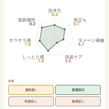
洗浄力
6.4
低刺激性
泡立ち
8.2
6.7
サラサラ感
ダメージ補修
7.8
4.7
しっとり感
頭皮ケア
7.6
3.0
肌質
脂性肌○
普通肌◎
乾燥肌△
敏感肌△