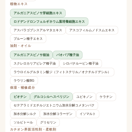
植物エキス
アルガニアスピノサ芽細胞エキス
ロドデンドロンフェルギネウム葉培養細胞エキス
アスパラゴプシスアルマタエキス
アスコフィルムノドスムエキス
プルーン種子エキス
油剤・オイル
アルガニアスピノサ核油
バオバブ種子油
スクレロカリアビレア種子油
シロバナルーピン種子油
ラウロイルグルタミン酸ジ（フィトステリル／オクチルドデシル）
ラウリン酸BG
保湿・補修成分
ビオチン
グルコシルヘスペリジン
ユビキノン
ケラチン
セテアラミドエチルジエトニウム加水分解コメタンパク
加水分解シルク
加水分解コラーゲン
イソマルト
ソルビトール
グリセリン
カチオン界面活性剤・柔軟剤