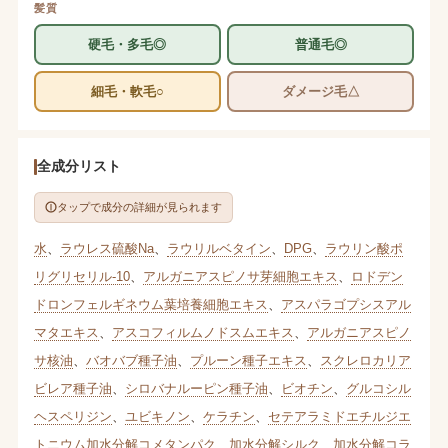
髪質
硬毛・多毛◎
普通毛◎
細毛・軟毛○
ダメージ毛△
全成分リスト
タップで成分の詳細が見られます
水
、
ラウレス硫酸Na
、
ラウリルベタイン
、
DPG
、
ラウリン酸ポ
リグリセリル-10
、
アルガニアスピノサ芽細胞エキス
、
ロドデン
ドロンフェルギネウム葉培養細胞エキス
、
アスパラゴプシスアル
マタエキス
、
アスコフィルムノドスムエキス
、
アルガニアスピノ
サ核油
、
バオバブ種子油
、
プルーン種子エキス
、
スクレロカリア
ビレア種子油
、
シロバナルーピン種子油
、
ビオチン
、
グルコシル
ヘスペリジン
、
ユビキノン
、
ケラチン
、
セテアラミドエチルジエ
トニウム加水分解コメタンパク
、
加水分解シルク
、
加水分解コラ