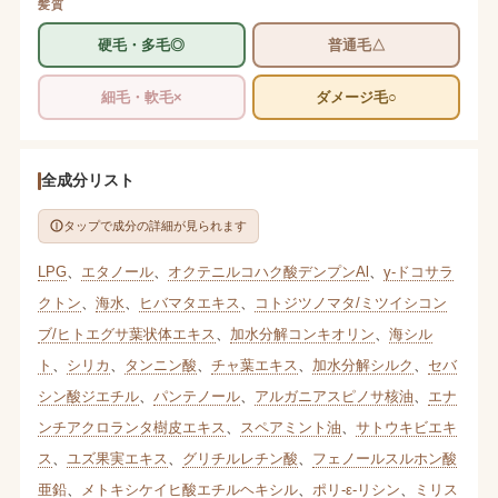
髪質
硬毛・多毛◎
普通毛△
細毛・軟毛×
ダメージ毛○
全成分リスト
タップで成分の詳細が見られます
LPG
、
エタノール
、
オクテニルコハク酸デンプンAl
、
γ-ドコサラ
クトン
、
海水
、
ヒバマタエキス
、
コトジツノマタ/ミツイシコン
ブ/ヒトエグサ葉状体エキス
、
加水分解コンキオリン
、
海シル
ト
、
シリカ
、
タンニン酸
、
チャ葉エキス
、
加水分解シルク
、
セバ
シン酸ジエチル
、
パンテノール
、
アルガニアスピノサ核油
、
エナ
ンチアクロランタ樹皮エキス
、
スペアミント油
、
サトウキビエキ
ス
、
ユズ果実エキス
、
グリチルレチン酸
、
フェノールスルホン酸
亜鉛
、
メトキシケイヒ酸エチルヘキシル
、
ポリ-ε-リシン
、
ミリス