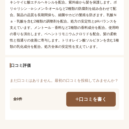
キシケイヒ酸エチルヘキシルを配合。紫外線から髪を保護します。ポ
リ-ε-リシン・o-シメン-5-オールなど2種類の防腐剤を組み合わせて配
合。製品の品質を長期間保ち、細菌やカビの繁殖を防ぎます。乳酸Ｎ
ａ・乳酸を含む2種類の調整剤を配合。処方の安定性とpHバランスを
支えています。メントール・香料など2種類の香料成分を配合。使用時
の香りを演出します。ベヘントリモニウムクロリドを配合。髪の柔軟
性と指通りの改善に寄与します。トリオレイン酸ソルビタンを含む1種
類の乳化成分を配合。処方全体の安定性を支えています。
口コミ評価
まだ口コミはありません。最初の口コミを投稿してみませんか？
口コミを書く
全0件