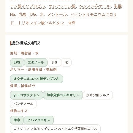
チン酸イソプロピル
、
オレアノール酸
、
o-シメン-5-オール
、
乳酸
Na
、
乳酸
、
BG
、
水
、
メントール
、
ベヘントリモニウムクロリ
ド
、
トリオレイン酸ソルビタン
、
香料
成分構成の解説
溶剤・噴射剤・水
LPG
エタノール
ＢＧ
水
ポリマー・皮膜形成・増粘剤
オクテニルコハク酸デンプンAl
保湿・補修成分
γ-ドコサラクトン
加水分解コンキオリン
加水分解シルク
パンテノール
植物エキス
海水
ヒバマタエキス
コトジツノマタ/ミツイシコンブ/ヒトエグサ葉状体エキス