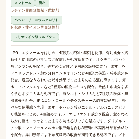
メントール
香料
カチオン界面活性剤・柔軟剤
ベヘントリモニウムクロリド
乳化剤・非イオン界面活性剤
トリオレイン酸ソルビタン
LPG・エタノールをはじめ、4種類の溶剤・基剤を使用。有効成分の溶
解性と使用感のバランスに配慮した処方基盤です。オクテニルコハク
酸デンプンAlを配合。処方の安定性と使用感の調整に寄与します。γ-
ドコサラクトン・加水分解コンキオリンなど4種類の保湿・補修成分を
配合。適度なうるおいと補修効果でまとまりのある髪に導きます。海
水・ヒバマタエキスなど8種類の植物エキスを配合。天然由来成分を多
く含むボタニカルな処方です。海シルト・シリカなど2種類の粉体・無
機成分を配合。皮脂コントロールやテクスチャーの調整に寄与し、軽
やかな使用感を実現します。セバシン酸ジエチル・アルガニアスピノ
サ核油をはじめ、4種類のオイル・エモリエント成分を配合。髪をなめ
らかに整え、ツヤとまとまりを与えるリッチな処方です。グリチルレ
チン酸・フェノールスルホン酸亜鉛を含む3種類の医薬部外品有効成分
を配合。薬用効果による頭皮環境の改善が期待できる処方です。メト