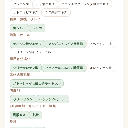
タンニン酸
チャ葉エキス
エナンチアクロランタ樹皮エキス
サトウキビエキス
ユズ果実エキス
粉体・無機・クレイ
海シルト
シリカ
油剤・オイル
セバシン酸ジエチル
アルガニアスピノサ核油
スペアミント油
ミリスチン酸イソプロピル
薬用有効成分
グリチルレチン酸
フェノールスルホン酸亜鉛
オレアノール酸
紫外線吸収剤
メトキシケイヒ酸エチルヘキシル
防腐剤
ポリ-ε-リシン
o-シメン-5-オール
pH調整剤・キレート剤・塩類
乳酸Ｎａ
乳酸
香料