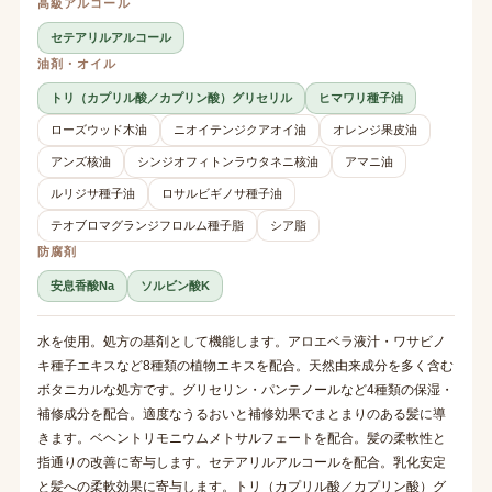
高級アルコール
セテアリルアルコール
油剤・オイル
トリ（カプリル酸／カプリン酸）グリセリル
ヒマワリ種子油
ローズウッド木油
ニオイテンジクアオイ油
オレンジ果皮油
アンズ核油
シンジオフィトンラウタネニ核油
アマニ油
ルリジサ種子油
ロサルビギノサ種子油
テオブロマグランジフロルム種子脂
シア脂
防腐剤
安息香酸Na
ソルビン酸K
水を使用。処方の基剤として機能します。アロエベラ液汁・ワサビノ
キ種子エキスなど8種類の植物エキスを配合。天然由来成分を多く含む
ボタニカルな処方です。グリセリン・パンテノールなど4種類の保湿・
補修成分を配合。適度なうるおいと補修効果でまとまりのある髪に導
きます。ベヘントリモニウムメトサルフェートを配合。髪の柔軟性と
指通りの改善に寄与します。セテアリルアルコールを配合。乳化安定
と髪への柔軟効果に寄与します。トリ（カプリル酸／カプリン酸）グ