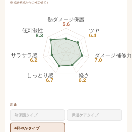
※ 成分構成からの推定値です
熱ダメージ保護
5.6
低刺激性
ツヤ
8.3
6.4
サラサラ感
ダメージ補修力
6.2
7.0
しっとり感
軽さ
6.7
6.2
用途
熱保護タイプ
保湿ケアタイプ
軽やかタイプ