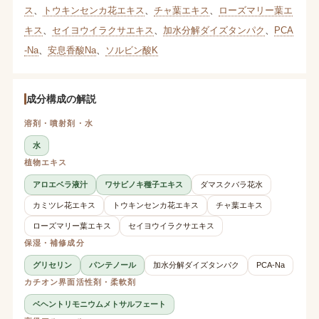
ス
、
トウキンセンカ花エキス
、
チャ葉エキス
、
ローズマリー葉エ
キス
、
セイヨウイラクサエキス
、
加水分解ダイズタンパク
、
PCA
-Na
、
安息香酸Na
、
ソルビン酸K
成分構成の解説
溶剤・噴射剤・水
水
植物エキス
アロエベラ液汁
ワサビノキ種子エキス
ダマスクバラ花水
カミツレ花エキス
トウキンセンカ花エキス
チャ葉エキス
ローズマリー葉エキス
セイヨウイラクサエキス
保湿・補修成分
グリセリン
パンテノール
加水分解ダイズタンパク
PCA-Na
カチオン界面活性剤・柔軟剤
ベヘントリモニウムメトサルフェート