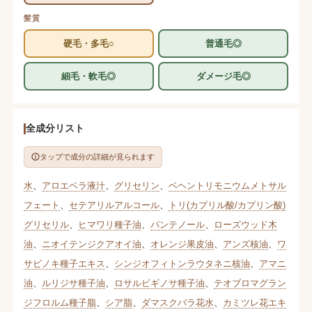
髪質
硬毛・多毛○
普通毛◎
細毛・軟毛◎
ダメージ毛◎
全成分リスト
タップで成分の詳細が見られます
水
、
アロエベラ液汁
、
グリセリン
、
ベヘントリモニウムメトサル
フェート
、
セテアリルアルコール
、
トリ(カプリル酸/カプリン酸)
グリセリル
、
ヒマワリ種子油
、
パンテノール
、
ローズウッド木
油
、
ニオイテンジクアオイ油
、
オレンジ果皮油
、
アンズ核油
、
ワ
サビノキ種子エキス
、
シンジオフィトンラウタネニ核油
、
アマニ
油
、
ルリジサ種子油
、
ロサルビギノサ種子油
、
テオブロマグラン
ジフロルム種子脂
、
シア脂
、
ダマスクバラ花水
、
カミツレ花エキ