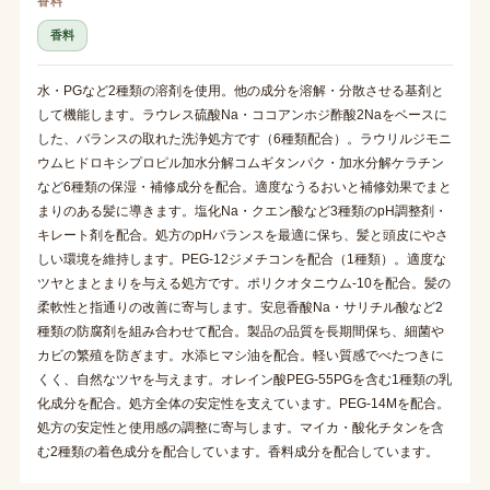
香料
香料
水・PGなど2種類の溶剤を使用。他の成分を溶解・分散させる基剤と
して機能します。ラウレス硫酸Na・ココアンホジ酢酸2Naをベースに
した、バランスの取れた洗浄処方です（6種類配合）。ラウリルジモニ
ウムヒドロキシプロピル加水分解コムギタンパク・加水分解ケラチン
など6種類の保湿・補修成分を配合。適度なうるおいと補修効果でまと
まりのある髪に導きます。塩化Na・クエン酸など3種類のpH調整剤・
キレート剤を配合。処方のpHバランスを最適に保ち、髪と頭皮にやさ
しい環境を維持します。PEG-12ジメチコンを配合（1種類）。適度な
ツヤとまとまりを与える処方です。ポリクオタニウム-10を配合。髪の
柔軟性と指通りの改善に寄与します。安息香酸Na・サリチル酸など2
種類の防腐剤を組み合わせて配合。製品の品質を長期間保ち、細菌や
カビの繁殖を防ぎます。水添ヒマシ油を配合。軽い質感でべたつきに
くく、自然なツヤを与えます。オレイン酸PEG-55PGを含む1種類の乳
化成分を配合。処方全体の安定性を支えています。PEG-14Mを配合。
処方の安定性と使用感の調整に寄与します。マイカ・酸化チタンを含
む2種類の着色成分を配合しています。香料成分を配合しています。