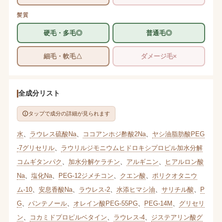
髪質
硬毛・多毛◎
普通毛◎
細毛・軟毛△
ダメージ毛×
全成分リスト
タップで成分の詳細が見られます
水
、
ラウレス硫酸Na
、
ココアンホジ酢酸2Na
、
ヤシ油脂肪酸PEG
-7グリセリル
、
ラウリルジモニウムヒドロキシプロピル加水分解
コムギタンパク
、
加水分解ケラチン
、
アルギニン
、
ヒアルロン酸
Na
、
塩化Na
、
PEG-12ジメチコン
、
クエン酸
、
ポリクオタニウ
ム-10
、
安息香酸Na
、
ラウレス-2
、
水添ヒマシ油
、
サリチル酸
、
P
G
、
パンテノール
、
オレイン酸PEG-55PG
、
PEG-14M
、
グリセリ
ン
、
コカミドプロピルベタイン
、
ラウレス-4
、
ジステアリン酸グ