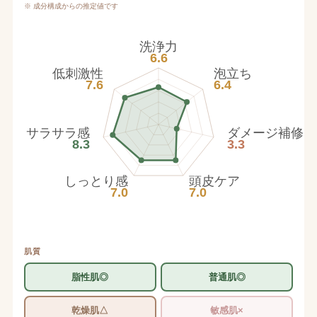
※ 成分構成からの推定値です
洗浄力
6.6
低刺激性
泡立ち
7.6
6.4
サラサラ感
ダメージ補修
8.3
3.3
しっとり感
頭皮ケア
7.0
7.0
肌質
脂性肌◎
普通肌◎
乾燥肌△
敏感肌×