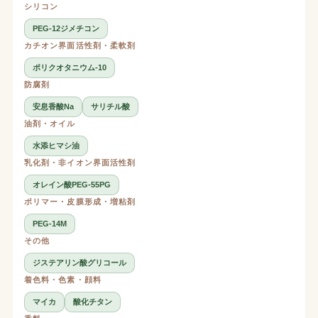
シリコン
PEG-12ジメチコン
カチオン界面活性剤・柔軟剤
ポリクオタニウム-10
防腐剤
安息香酸Na
サリチル酸
油剤・オイル
水添ヒマシ油
乳化剤・非イオン界面活性剤
オレイン酸PEG-55PG
ポリマー・皮膜形成・増粘剤
PEG-14M
その他
ジステアリン酸グリコール
着色料・色素・顔料
マイカ
酸化チタン