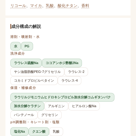
リコール
、
マイカ
、
乳酸
、
酸化チタン
、
香料
成分構成の解説
溶剤・噴射剤・水
水
PG
洗浄成分
ラウレス硫酸Na
ココアンホジ酢酸2Na
ヤシ油脂肪酸PEG-7グリセリル
ラウレス-2
コカミドプロピルベタイン
ラウレス-4
保湿・補修成分
ラウリルジモニウムヒドロキシプロピル加水分解コムギタンパク
加水分解ケラチン
アルギニン
ヒアルロン酸Na
パンテノール
グリセリン
pH調整剤・キレート剤・塩類
塩化Na
クエン酸
乳酸