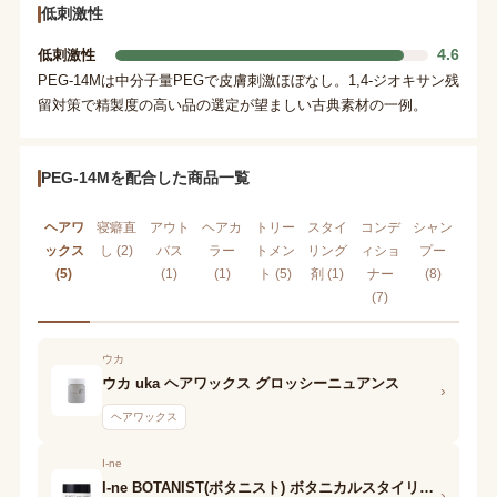
低刺激性
4.6
低刺激性
PEG-14Mは中分子量PEGで皮膚刺激ほぼなし。1,4-ジオキサン残
留対策で精製度の高い品の選定が望ましい古典素材の一例。
PEG-14Mを配合した商品一覧
ヘアワ
寝癖直
アウト
ヘアカ
トリー
スタイ
コンデ
シャン
ックス
し (2)
バス
ラー
トメン
リング
ィショ
プー
(5)
(1)
(1)
ト (5)
剤 (1)
ナー
(8)
(7)
ウカ
ウカ uka ヘアワックス グロッシーニュアンス
›
ヘアワックス
I-ne
I-ne BOTANIST(ボタニスト) ボタニカルスタイリングワックス フレキシブルムーブ
›