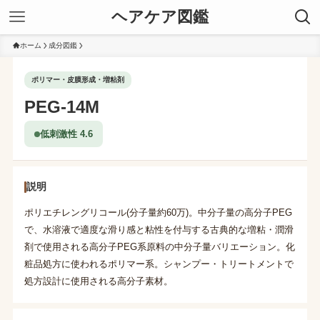
ヘアケア図鑑
ホーム
成分図鑑
ポリマー・皮膜形成・増粘剤
PEG-14M
低刺激性 4.6
説明
ポリエチレングリコール(分子量約60万)。中分子量の高分子PEG
で、水溶液で適度な滑り感と粘性を付与する古典的な増粘・潤滑
剤で使用される高分子PEG系原料の中分子量バリエーション。化
粧品処方に使われるポリマー系。シャンプー・トリートメントで
処方設計に使用される高分子素材。