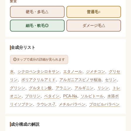
髪質
硬毛・多毛△
普通毛○
細毛・軟毛◎
ダメージ毛△
全成分リスト
タップで成分の詳細が見られます
水
、
シクロペンタシロキサン
、
エタノール
、
ジメチコン
、
グリセ
リン
、
ポリアクリルアミド
、
アルガニアスピノサ核油
、
セリン
、
グリシン
、
グルタミン酸
、
アラニン
、
アルギニン
、
リシン
、
トレ
オニン
、
プロリン
、
ベタイン
、
PCA-Na
、
ソルビトール
、
水添ポ
リイソブテン
、
ラウレス-7
、
メチルパラベン
、
プロピルパラベン
成分構成の解説