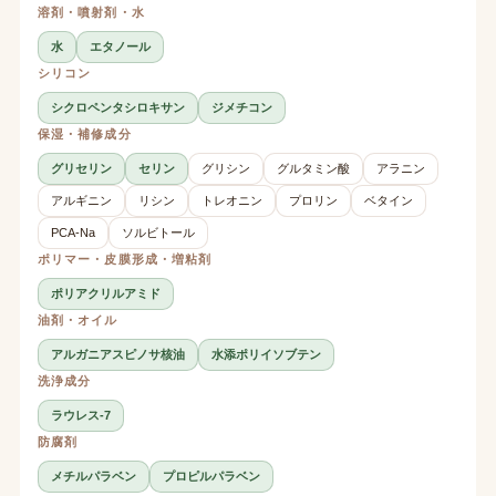
溶剤・噴射剤・水
水
エタノール
シリコン
シクロペンタシロキサン
ジメチコン
保湿・補修成分
グリセリン
セリン
グリシン
グルタミン酸
アラニン
アルギニン
リシン
トレオニン
プロリン
ベタイン
PCA-Na
ソルビトール
ポリマー・皮膜形成・増粘剤
ポリアクリルアミド
油剤・オイル
アルガニアスピノサ核油
水添ポリイソブテン
洗浄成分
ラウレス-7
防腐剤
メチルパラベン
プロピルパラベン