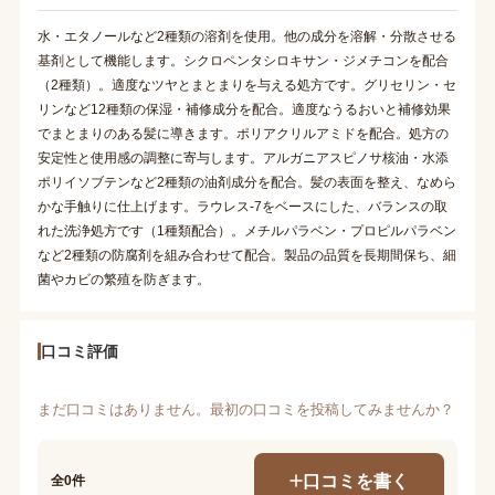
水・エタノールなど2種類の溶剤を使用。他の成分を溶解・分散させる
基剤として機能します。シクロペンタシロキサン・ジメチコンを配合
（2種類）。適度なツヤとまとまりを与える処方です。グリセリン・セ
リンなど12種類の保湿・補修成分を配合。適度なうるおいと補修効果
でまとまりのある髪に導きます。ポリアクリルアミドを配合。処方の
安定性と使用感の調整に寄与します。アルガニアスピノサ核油・水添
ポリイソブテンなど2種類の油剤成分を配合。髪の表面を整え、なめら
かな手触りに仕上げます。ラウレス-7をベースにした、バランスの取
れた洗浄処方です（1種類配合）。メチルパラベン・プロピルパラベン
など2種類の防腐剤を組み合わせて配合。製品の品質を長期間保ち、細
菌やカビの繁殖を防ぎます。
口コミ評価
まだ口コミはありません。最初の口コミを投稿してみませんか？
口コミを書く
全0件