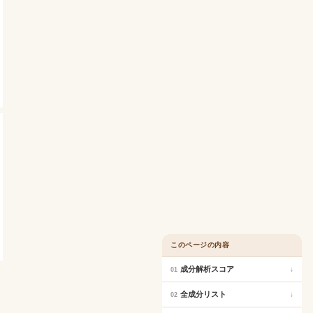
このページの内容
成分解析スコア
↓
01
全成分リスト
↓
02