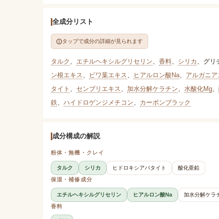
全成分リスト
タップで成分の詳細が見られます
タルク
、
エチルヘキシルグリセリン
、
香料
、
シリカ
、
グリ
ン根エキス
、
ビワ葉エキス
、
ヒアルロン酸Na
、
アルガニア
タイト
、
センブリエキス
、
加水分解ケラチン
、
水酸化Mg
、
鉄
、
ハイドロゲンジメチコン
、
カーボンブラック
成分構成の解説
粉体・無機・クレイ
タルク
シリカ
ヒドロキシアパタイト
酸化亜鉛
保湿・補修成分
エチルヘキシルグリセリン
ヒアルロン酸Na
加水分解ケラ
香料