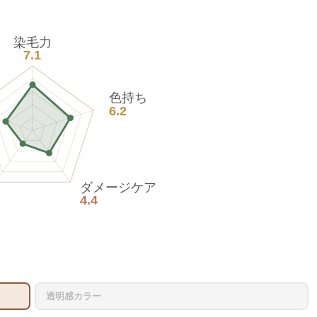
染毛力
7.1
色持ち
6.2
ダメージケア
4.4
透明感カラー