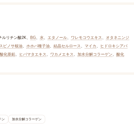
チルリチン酸2K
、
BG
、
水
、
エタノール
、
ワレモコウエキス
、
オタネニンジ
スピノサ核油
、
ホホバ種子油
、
結晶セルロース
、
マイカ
、
ヒドロキシアパ
酸化亜鉛
、
ヒバマタエキス
、
ワカメエキス
、
加水分解コラーゲン
、
酸化
チン
加水分解コラーゲン