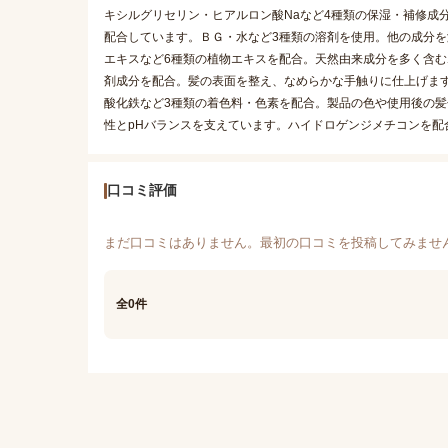
キシルグリセリン・ヒアルロン酸Naなど4種類の保湿・補修成
配合しています。ＢＧ・水など3種類の溶剤を使用。他の成分
エキスなど6種類の植物エキスを配合。天然由来成分を多く含む
剤成分を配合。髪の表面を整え、なめらかな手触りに仕上げま
酸化鉄など3種類の着色料・色素を配合。製品の色や使用後の髪
性とpHバランスを支えています。ハイドロゲンジメチコンを配
口コミ評価
まだ口コミはありません。最初の口コミを投稿してみませ
全0件