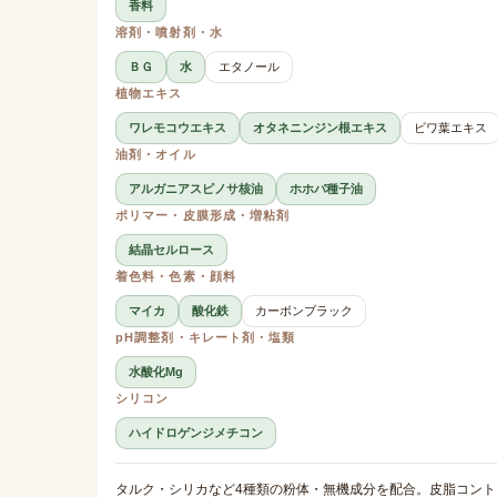
香料
溶剤・噴射剤・水
ＢＧ
水
エタノール
植物エキス
ワレモコウエキス
オタネニンジン根エキス
ビワ葉エキス
油剤・オイル
アルガニアスピノサ核油
ホホバ種子油
ポリマー・皮膜形成・増粘剤
結晶セルロース
着色料・色素・顔料
マイカ
酸化鉄
カーボンブラック
pH調整剤・キレート剤・塩類
水酸化Mg
シリコン
ハイドロゲンジメチコン
タルク・シリカなど4種類の粉体・無機成分を配合。皮脂コン