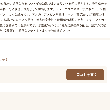
分を配合。適度なうるおいと補修効果でまとまりのある髪に導きます。香料成分を
を溶解・分散させる基剤として機能します。ワレモコウエキス・オタネニンジン根
ボタニカルな処方です。アルガニアスピノサ核油・ホホバ種子油など2種類の油
す。結晶セルロースを配合。処方の安定性と使用感の調整に寄与します。マイカ・
色に影響を与える成分です。水酸化Mgを含む1種類の調整剤を配合。処方の安定
合（1種類）。適度なツヤとまとまりを与える処方です。
んか？
口コミを書く