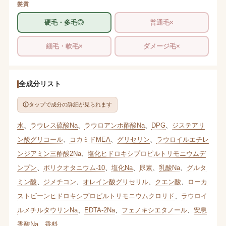
髪質
硬毛・多毛◎
普通毛×
細毛・軟毛×
ダメージ毛×
全成分リスト
タップで成分の詳細が見られます
水
、
ラウレス硫酸Na
、
ラウロアンホ酢酸Na
、
DPG
、
ジステアリ
ン酸グリコール
、
コカミドMEA
、
グリセリン
、
ラウロイルエチレ
ンジアミン三酢酸2Na
、
塩化ヒドロキシプロピルトリモニウムデ
ンプン
、
ポリクオタニウム-10
、
塩化Na
、
尿素
、
乳酸Na
、
グルタ
ミン酸
、
ジメチコン
、
オレイン酸グリセリル
、
クエン酸
、
ローカ
ストビーンヒドロキシプロピルトリモニウムクロリド
、
ラウロイ
ルメチルタウリンNa
、
EDTA-2Na
、
フェノキシエタノール
、
安息
香酸Na
、
香料