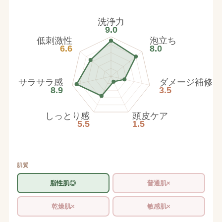
洗浄力
9.0
低刺激性
泡立ち
6.6
8.0
サラサラ感
ダメージ補修
8.9
3.5
しっとり感
頭皮ケア
5.5
1.5
肌質
脂性肌◎
普通肌×
乾燥肌×
敏感肌×