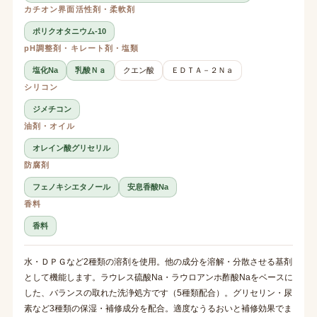
カチオン界面活性剤・柔軟剤
ポリクオタニウム-10
pH調整剤・キレート剤・塩類
塩化Na
乳酸Ｎａ
クエン酸
ＥＤＴＡ－２Ｎａ
シリコン
ジメチコン
油剤・オイル
オレイン酸グリセリル
防腐剤
フェノキシエタノール
安息香酸Na
香料
香料
水・ＤＰＧなど2種類の溶剤を使用。他の成分を溶解・分散させる基剤
として機能します。ラウレス硫酸Na・ラウロアンホ酢酸Naをベースに
した、バランスの取れた洗浄処方です（5種類配合）。グリセリン・尿
素など3種類の保湿・補修成分を配合。適度なうるおいと補修効果でま