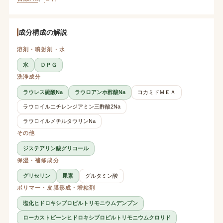
成分構成の解説
溶剤・噴射剤・水
水
ＤＰＧ
洗浄成分
ラウレス硫酸Na
ラウロアンホ酢酸Na
コカミドＭＥＡ
ラウロイルエチレンジアミン三酢酸2Na
ラウロイルメチルタウリンNa
その他
ジステアリン酸グリコール
保湿・補修成分
グリセリン
尿素
グルタミン酸
ポリマー・皮膜形成・増粘剤
塩化ヒドロキシプロピルトリモニウムデンプン
ローカストビーンヒドロキシプロピルトリモニウムクロリド