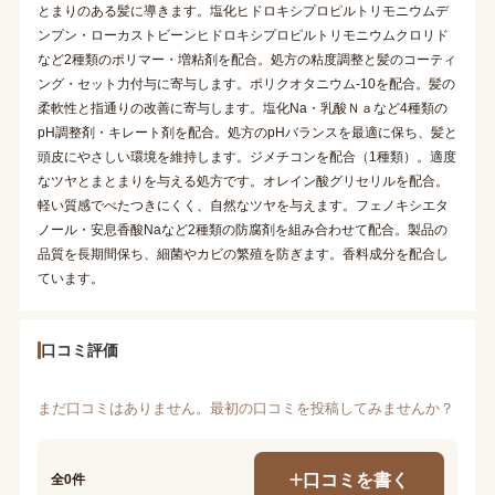
とまりのある髪に導きます。塩化ヒドロキシプロピルトリモニウムデ
ンプン・ローカストビーンヒドロキシプロピルトリモニウムクロリド
など2種類のポリマー・増粘剤を配合。処方の粘度調整と髪のコーティ
ング・セット力付与に寄与します。ポリクオタニウム-10を配合。髪の
柔軟性と指通りの改善に寄与します。塩化Na・乳酸Ｎａなど4種類の
pH調整剤・キレート剤を配合。処方のpHバランスを最適に保ち、髪と
頭皮にやさしい環境を維持します。ジメチコンを配合（1種類）。適度
なツヤとまとまりを与える処方です。オレイン酸グリセリルを配合。
軽い質感でべたつきにくく、自然なツヤを与えます。フェノキシエタ
ノール・安息香酸Naなど2種類の防腐剤を組み合わせて配合。製品の
品質を長期間保ち、細菌やカビの繁殖を防ぎます。香料成分を配合し
ています。
口コミ評価
まだ口コミはありません。最初の口コミを投稿してみませんか？
口コミを書く
全0件