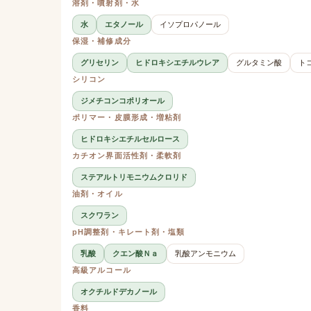
溶剤・噴射剤・水
水
エタノール
イソプロパノール
保湿・補修成分
グリセリン
ヒドロキシエチルウレア
グルタミン酸
ト
シリコン
ジメチコンコポリオール
ポリマー・皮膜形成・増粘剤
ヒドロキシエチルセルロース
カチオン界面活性剤・柔軟剤
ステアルトリモニウムクロリド
油剤・オイル
スクワラン
pH調整剤・キレート剤・塩類
乳酸
クエン酸Ｎａ
乳酸アンモニウム
高級アルコール
オクチルドデカノール
香料