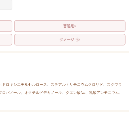
普通毛×
ダメージ毛×
ヒドロキシエチルセルロース
、
ステアルトリモニウムクロリド
、
スクワラ
プロパノール
、
オクチルドデカノール
、
クエン酸Na
、
乳酸アンモニウム
、