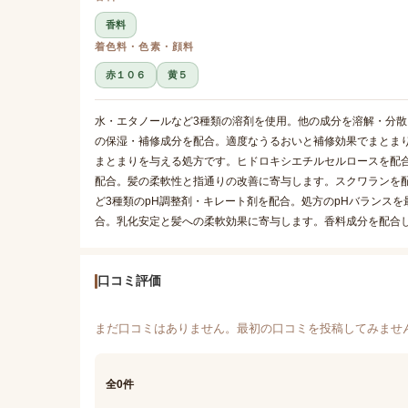
香料
着色料・色素・顔料
赤１０６
黄５
水・エタノールなど3種類の溶剤を使用。他の成分を溶解・分散
の保湿・補修成分を配合。適度なうるおいと補修効果でまとま
まとまりを与える処方です。ヒドロキシエチルセルロースを配
配合。髪の柔軟性と指通りの改善に寄与します。スクワランを
ど3種類のpH調整剤・キレート剤を配合。処方のpHバランス
合。乳化安定と髪への柔軟効果に寄与します。香料成分を配合
口コミ評価
まだ口コミはありません。最初の口コミを投稿してみませ
全0件