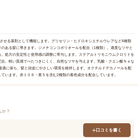
させる基剤として機能します。グリセリン・ヒドロキシエチルウレアなど4種類
りのある髪に導きます。ジメチコンコポリオールを配合（1種類）。適度なツヤと
合。処方の安定性と使用感の調整に寄与します。ステアルトリモニウムクロリドを
配合。軽い質感でべたつきにくく、自然なツヤを与えます。乳酸・クエン酸Ｎａな
を最適に保ち、髪と頭皮にやさしい環境を維持します。オクチルドデカノールを配
しています。赤１０６・黄５を含む2種類の着色成分を配合しています。
んか？
口コミを書く