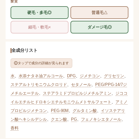
髪質
硬毛・多毛◎
普通毛△
細毛・軟毛×
ダメージ毛◎
全成分リスト
タップで成分の詳細が見られます
水
、
水添ナタネ油アルコール
、
DPG
、
ジメチコン
、
グリセリン
、
ステアルトリモニウムクロリド
、
セタノール
、
PEG/PPG-14/7ジ
メチルエーテル
、
ステアラミドプロピルジメチルアミン
、
ジココ
イルエチルヒドロキシエチルモニウムメトサルフェート
、
アミノ
プロピルジメチコン
、
PEG-90M
、
グルタミン酸
、
イソステアリ
ン酸ヘキシルデシル
、
クエン酸
、
PG
、
フェノキシエタノール
、
香料