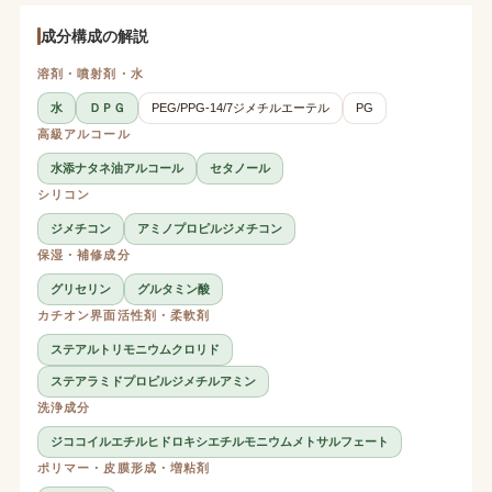
成分構成の解説
溶剤・噴射剤・水
水
ＤＰＧ
PEG/PPG-14/7ジメチルエーテル
PG
高級アルコール
水添ナタネ油アルコール
セタノール
シリコン
ジメチコン
アミノプロピルジメチコン
保湿・補修成分
グリセリン
グルタミン酸
カチオン界面活性剤・柔軟剤
ステアルトリモニウムクロリド
ステアラミドプロピルジメチルアミン
洗浄成分
ジココイルエチルヒドロキシエチルモニウムメトサルフェート
ポリマー・皮膜形成・増粘剤