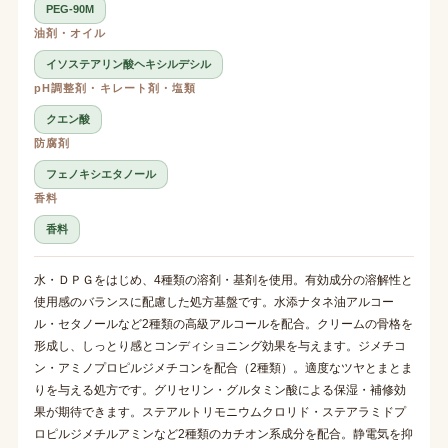
PEG-90M
油剤・オイル
イソステアリン酸ヘキシルデシル
pH調整剤・キレート剤・塩類
クエン酸
防腐剤
フェノキシエタノール
香料
香料
水・ＤＰＧをはじめ、4種類の溶剤・基剤を使用。有効成分の溶解性と
使用感のバランスに配慮した処方基盤です。水添ナタネ油アルコー
ル・セタノールなど2種類の高級アルコールを配合。クリームの骨格を
形成し、しっとり感とコンディショニング効果を与えます。ジメチコ
ン・アミノプロピルジメチコンを配合（2種類）。適度なツヤとまとま
りを与える処方です。グリセリン・グルタミン酸による保湿・補修効
果が期待できます。ステアルトリモニウムクロリド・ステアラミドプ
ロピルジメチルアミンなど2種類のカチオン系成分を配合。静電気を抑