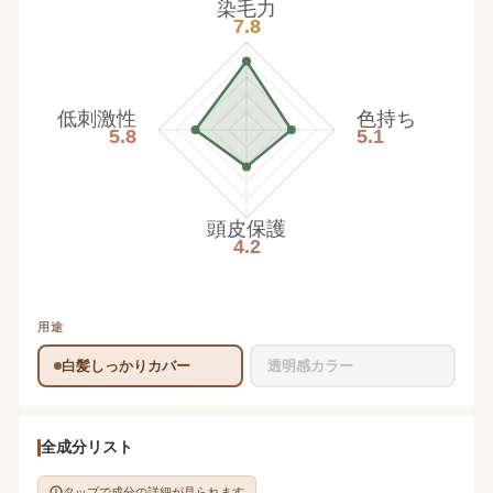
染毛力
7.8
低刺激性
色持ち
5.8
5.1
頭皮保護
4.2
用途
白髪しっかりカバー
透明感カラー
全成分リスト
タップで成分の詳細が見られます