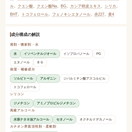
ル
、
クエン酸
、
クエン酸Na
、
BG
、
カシア樹皮エキス
、
シリカ
、
BHT
、
トコフェロール
、
フェノキシエタノール
、
赤227
、
黄4
成分構成の解説
溶剤・噴射剤・水
水
イソペンチルジオール
イソプロパノール
PG
エタノール
ＢＧ
保湿・補修成分
ソルビトール
アルギニン
ジパルミチン酸アスコルビル
トコフェロール
シリコン
ジメチコン
アミノプロピルジメチコン
高級アルコール
水添ナタネ油アルコール
セタノール
オクチルドデカノール
カチオン界面活性剤・柔軟剤