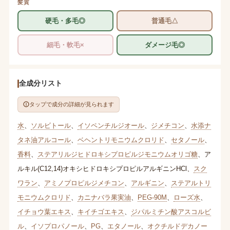
髪質
硬毛・多毛◎
普通毛△
細毛・軟毛×
ダメージ毛◎
全成分リスト
タップで成分の詳細が見られます
水
、
ソルビトール
、
イソペンチルジオール
、
ジメチコン
、
水添ナ
タネ油アルコール
、
ベヘントリモニウムクロリド
、
セタノール
、
香料
、
ステアリルジヒドロキシプロピルジモニウムオリゴ糖
、
ア
ルキル(C12,14)オキシヒドロキシプロピルアルギニンHCl
、
スク
ワラン
、
アミノプロピルジメチコン
、
アルギニン
、
ステアルトリ
モニウムクロリド
、
カニナバラ果実油
、
PEG-90M
、
ローズ水
、
イチョウ葉エキス
、
キイチゴエキス
、
ジパルミチン酸アスコルビ
ル
、
イソプロパノール
、
PG
、
エタノール
、
オクチルドデカノー