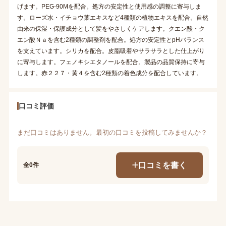
げます。PEG-90Mを配合。処方の安定性と使用感の調整に寄与しま
す。ローズ水・イチョウ葉エキスなど4種類の植物エキスを配合。自然
由来の保湿・保護成分として髪をやさしくケアします。クエン酸・ク
エン酸Ｎａを含む2種類の調整剤を配合。処方の安定性とpHバランス
を支えています。シリカを配合。皮脂吸着やサラサラとした仕上がり
に寄与します。フェノキシエタノールを配合。製品の品質保持に寄与
します。赤２２７・黄４を含む2種類の着色成分を配合しています。
口コミ評価
まだ口コミはありません。最初の口コミを投稿してみませんか？
口コミを書く
全0件