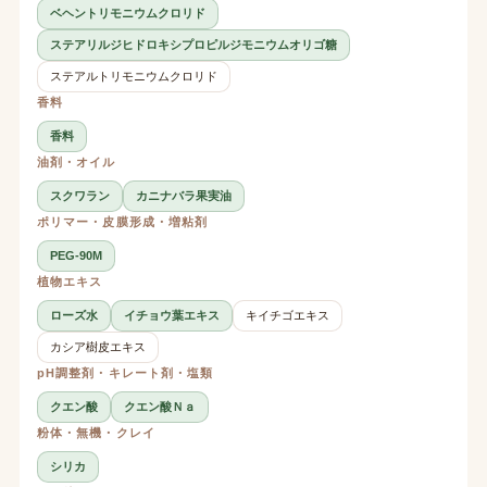
ベヘントリモニウムクロリド
ステアリルジヒドロキシプロピルジモニウムオリゴ糖
ステアルトリモニウムクロリド
香料
香料
油剤・オイル
スクワラン
カニナバラ果実油
ポリマー・皮膜形成・増粘剤
PEG-90M
植物エキス
ローズ水
イチョウ葉エキス
キイチゴエキス
カシア樹皮エキス
pH調整剤・キレート剤・塩類
クエン酸
クエン酸Ｎａ
粉体・無機・クレイ
シリカ