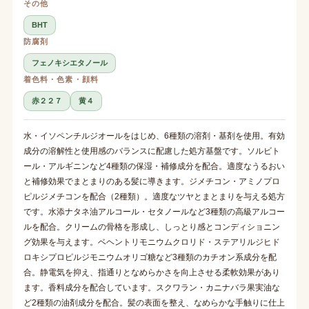
その他
BHT
防腐剤
フェノキシエタノール
着色料・色素・顔料
赤２２７
黄４
水・イソペンチルジオールをはじめ、6種類の溶剤・基剤を使用。有効
成分の溶解性と使用感のバランスに配慮した処方基盤です。ソルビト
ール・アルギニンなど4種類の保湿・補修成分を配合。適度なうるおい
と補修効果でまとまりのある髪に導きます。ジメチコン・アミノプロ
ピルジメチコンを配合（2種類）。適度なツヤとまとまりを与える処方
です。水添ナタネ油アルコール・セタノールなど3種類の高級アルコー
ルを配合。クリームの骨格を形成し、しっとり感とコンディショニン
グ効果を与えます。ベヘントリモニウムクロリド・ステアリルジヒド
ロキシプロピルジモニウムオリゴ糖など3種類のカチオン系成分を配
合。静電気を抑え、指通りとなめらかさを向上させる柔軟効果があり
ます。香料成分を配合しています。スクワラン・カニナバラ果実油な
ど2種類の油剤成分を配合。髪の表面を整え、なめらかな手触りに仕上