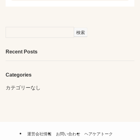
検索
Recent Posts
Categories
カテゴリーなし
運営会社情報
お問い合わせ
ヘアケアトーク