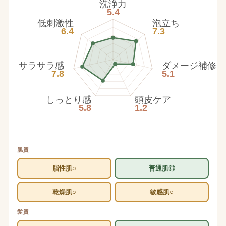
洗浄力
5.4
低刺激性
泡立ち
6.4
7.3
サラサラ感
ダメージ補修
7.8
5.1
しっとり感
頭皮ケア
5.8
1.2
肌質
脂性肌○
普通肌◎
乾燥肌○
敏感肌○
髪質