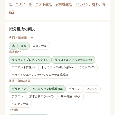
塩
、
エタノール
、
エデト酸塩
、
安息香酸塩
、
パラベン
、
香料
、
黄
203
成分構成の解説
溶剤・噴射剤・水
水
ＢＧ
エタノール
洗浄成分
ラウラミドプロピルベタイン
ラウロイルメチルアラニンNa
ココアンホ酢酸Na
トリラウレス-4リン酸Na
ラウレス-25
ポリオキシエチレンラウリルエーテル硫酸塩
保湿・補修成分
グリセリン
アスコルビン酸硫酸2Na
グリシン
プロリン
アラニン
加水分解コラーゲン
加水分解シルク
パンテノール
その他