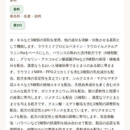
香料
香料
着色料・色素・顔料
黄203
水・ＢＧなど3種類の溶剤を使用。他の成分を溶解・分散させる基剤と
して機能します。ラウラミドプロピルベタイン・ラウロイルメチルア
ラニンNaをベースにした、バランスの取れた洗浄処方です（6種類配
合）。グリセリン・アスコルビン酸硫酸2Naなど8種類の保湿・補修成
分を配合。適度なうるおいと補修効果でまとまりのある髪に導きま
す。ラウラミドMIPA・PPG-2コカミドを含む2種類の乳化成分を配
合。処方全体の安定性を支えています。シルクエキス・ヤグルマギク
花エキスなど6種類の植物エキスを配合。天然由来成分を多く含むボタ
ニカルな処方です。ポリクオタニウム-10を配合。髪の柔軟性と指通り
の改善に寄与します。ジメチコンを配合（1種類）。適度なツヤとまと
まりを与える処方です。クエン酸・エデト酸塩を含む2種類の調整剤を
配合。処方の安定性とpHバランスを支えています。ポリクオタニウ
ム-7を配合。処方の安定性と使用感の調整に寄与します。安息香酸
塩・パラベンなど2種類の防腐剤を組み合わせて配合。製品の品質を長
期間保ち、細菌やカビの繁殖を防ぎます。香料成分を配合していま