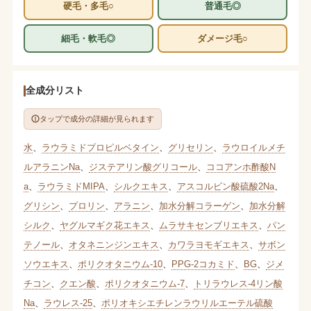
硬毛・多毛○
普通毛◎
細毛・軟毛◎
ダメージ毛○
全成分リスト
タップで成分の詳細が見られます
水
、
ラウラミドプロピルベタイン
、
グリセリン
、
ラウロイルメチ
ルアラニンNa
、
ジステアリン酸グリコール
、
ココアンホ酢酸N
a
、
ラウラミドMIPA
、
シルクエキス
、
アスコルビン酸硫酸2Na
、
グリシン
、
プロリン
、
アラニン
、
加水分解コラーゲン
、
加水分解
シルク
、
ヤグルマギク花エキス
、
ムラサキセンブリエキス
、
パン
テノール
、
オタネニンジンエキス
、
カワラヨモギエキス
、
サボン
ソウエキス
、
ポリクオタニウム-10
、
PPG-2コカミド
、
BG
、
ジメ
チコン
、
クエン酸
、
ポリクオタニウム-7
、
トリラウレス-4リン酸
Na
、
ラウレス-25
、
ポリオキシエチレンラウリルエーテル硫酸