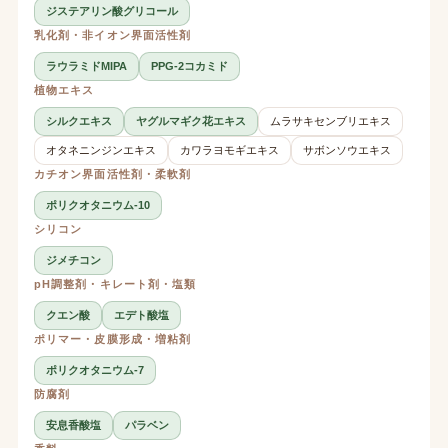
ジステアリン酸グリコール
乳化剤・非イオン界面活性剤
ラウラミドMIPA
PPG-2コカミド
植物エキス
シルクエキス
ヤグルマギク花エキス
ムラサキセンブリエキス
オタネニンジンエキス
カワラヨモギエキス
サボンソウエキス
カチオン界面活性剤・柔軟剤
ポリクオタニウム-10
シリコン
ジメチコン
pH調整剤・キレート剤・塩類
クエン酸
エデト酸塩
ポリマー・皮膜形成・増粘剤
ポリクオタニウム-7
防腐剤
安息香酸塩
パラベン