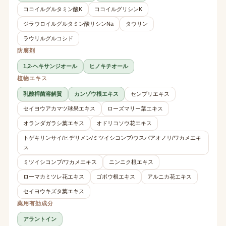
ココイルグルタミン酸K
ココイルグリシンK
ジラウロイルグルタミン酸リシンNa
タウリン
ラウリルグルコシド
防腐剤
1,2-ヘキサンジオール
ヒノキチオール
植物エキス
乳酸桿菌溶解質
カンゾウ根エキス
センブリエキス
セイヨウアカマツ球果エキス
ローズマリー葉エキス
オランダガラシ葉エキス
オドリコソウ花エキス
トゲキリンサイ/ヒヂリメン/ミツイシコンブ/ウスバアオノリ/ワカメエキ
ス
ミツイシコンブ/ワカメエキス
ニンニク根エキス
ローマカミツレ花エキス
ゴボウ根エキス
アルニカ花エキス
セイヨウキズタ葉エキス
薬用有効成分
アラントイン