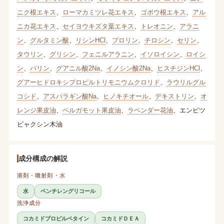
ニク根エキス
、
ローマカミツレ花エキス
、
ゴボウ根エキス
、
アル
ニカ花エキス
、
セイヨウキズタ葉エキス
、
トレオニン
、
アラニ
ン
、
グルタミン酸
、
リシンHCl
、
プロリン
、
チロシン
、
セリン
、
タウリン
、
グリシン
、
フェニルアラニン
、
イソロイシン
、
ロイシ
ン
、
バリン
、
グアニル酸2Na
、
イノシン酸2Na
、
ヒスチジンHCl
、
グアーヒドロキシプロピルトリモニウムクロリド
、
ラウリルグル
コシド
、
アスパラギン酸Na
、
ヒノキチオール
、
デキストリン
、
オ
レンジ果皮油
、
ベルガモット果皮油
、
ラベンダー花油
、
エンピツ
ビャクシン木油
成分構成の解説
溶剤・噴射剤・水
水
ペンチレングリコール
洗浄成分
コカミドプロピルベタイン
コカミドＤＥＡ