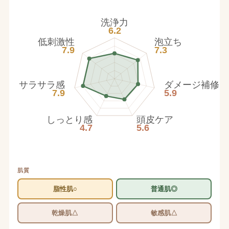
洗浄力
6.2
低刺激性
泡立ち
7.9
7.3
サラサラ感
ダメージ補修
7.9
5.9
しっとり感
頭皮ケア
4.7
5.6
肌質
脂性肌○
普通肌◎
乾燥肌△
敏感肌△