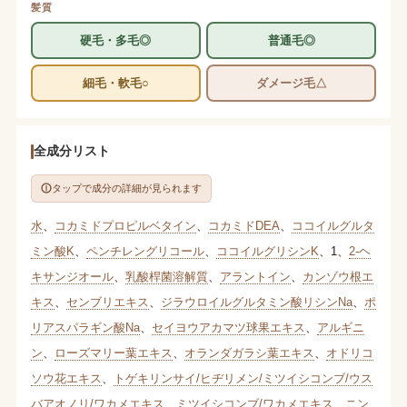
髪質
硬毛・多毛◎
普通毛◎
細毛・軟毛○
ダメージ毛△
全成分リスト
タップで成分の詳細が見られます
水
、
コカミドプロピルベタイン
、
コカミドDEA
、
ココイルグルタ
ミン酸K
、
ペンチレングリコール
、
ココイルグリシンK
、
1
、
2-ヘ
キサンジオール
、
乳酸桿菌溶解質
、
アラントイン
、
カンゾウ根エ
キス
、
センブリエキス
、
ジラウロイルグルタミン酸リシンNa
、
ポ
リアスパラギン酸Na
、
セイヨウアカマツ球果エキス
、
アルギニ
ン
、
ローズマリー葉エキス
、
オランダガラシ葉エキス
、
オドリコ
ソウ花エキス
、
トゲキリンサイ/ヒヂリメン/ミツイシコンブ/ウス
バアオノリ/ワカメエキス
、
ミツイシコンブ/ワカメエキス
、
ニン