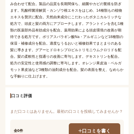
み合わせて配合。製品の品質を長期間保ち、細菌やカビの繁殖を防ぎ
ます。乳酸桿菌溶解質・カンゾウ根エキスをはじめ、14種類もの植物
エキスを贅沢に配合。天然由来成分にこだわったボタニカルリッチな
処方で、頭皮と髪の両方にアプローチします。アラントインを含む1種
類の医薬部外品有効成分を配合。薬用効果による頭皮環境の改善が期
待できる処方です。ポリアスパラギン酸Na・アルギニンなど18種類の
保湿・補修成分を配合。適度なうるおいと補修効果でまとまりのある
髪に導きます。グアーヒドロキシプロピルトリモニウムクロリドを配
合。髪の柔軟性と指通りの改善に寄与します。デキストリンを配合。
処方の安定性と使用感の調整に寄与します。オレンジ果皮油・ベルガ
モット果皮油など3種類の油剤成分を配合。髪の表面を整え、なめらか
な手触りに仕上げます。
口コミ評価
まだ口コミはありません。最初の口コミを投稿してみませんか？
口コミを書く
全0件