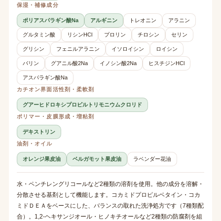
保湿・補修成分
ポリアスパラギン酸Na
アルギニン
トレオニン
アラニン
グルタミン酸
リシンHCl
プロリン
チロシン
セリン
グリシン
フェニルアラニン
イソロイシン
ロイシン
バリン
グアニル酸2Na
イノシン酸2Na
ヒスチジンHCl
アスパラギン酸Na
カチオン界面活性剤・柔軟剤
グアーヒドロキシプロピルトリモニウムクロリド
ポリマー・皮膜形成・増粘剤
デキストリン
油剤・オイル
オレンジ果皮油
ベルガモット果皮油
ラベンダー花油
水・ペンチレングリコールなど2種類の溶剤を使用。他の成分を溶解・
分散させる基剤として機能します。コカミドプロピルベタイン・コカ
ミドＤＥＡをベースにした、バランスの取れた洗浄処方です（7種類配
合）。1,2-ヘキサンジオール・ヒノキチオールなど2種類の防腐剤を組