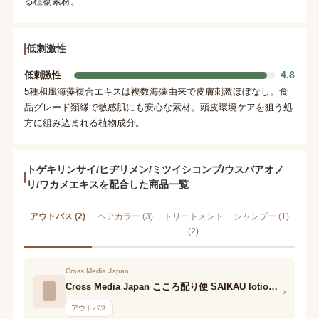
る植物素材。
低刺激性
4.8
低刺激性
5種和風海藻複合エキスは複数海藻由来で皮膚刺激ほぼなし。食
品グレード類縁で敏感肌にも安心な素材。頭皮環境ケアを狙う処
方に組み込まれる植物成分。
トゲキリンサイ/ヒヂリメン/ミツイシコンブ/ウスバアオノ
リ/ワカメエキスを配合した商品一覧
アウトバス (2)
ヘアカラー (3)
トリートメント
シャンプー (1)
(2)
Cross Media Japan
Cross Media Japan こころ配り便 SAIKAU lotion(催花雨ローション)
›
アウトバス