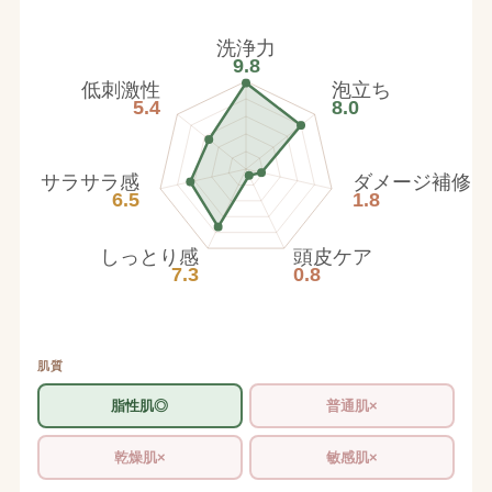
洗浄力
9.8
低刺激性
泡立ち
5.4
8.0
サラサラ感
ダメージ補修
6.5
1.8
しっとり感
頭皮ケア
7.3
0.8
肌質
脂性肌◎
普通肌×
乾燥肌×
敏感肌×