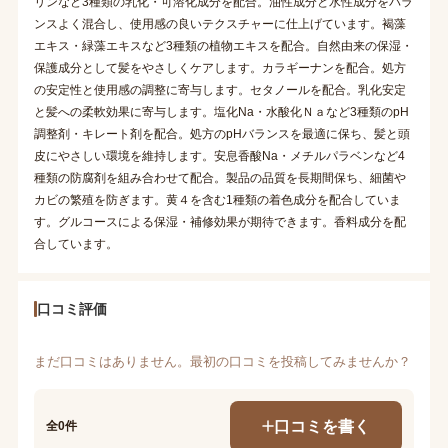
リンなど3種類の乳化・可溶化成分を配合。油性成分と水性成分をバラ
ンスよく混合し、使用感の良いテクスチャーに仕上げています。褐藻
エキス・緑藻エキスなど3種類の植物エキスを配合。自然由来の保湿・
保護成分として髪をやさしくケアします。カラギーナンを配合。処方
の安定性と使用感の調整に寄与します。セタノールを配合。乳化安定
と髪への柔軟効果に寄与します。塩化Na・水酸化Ｎａなど3種類のpH
調整剤・キレート剤を配合。処方のpHバランスを最適に保ち、髪と頭
皮にやさしい環境を維持します。安息香酸Na・メチルパラベンなど4
種類の防腐剤を組み合わせて配合。製品の品質を長期間保ち、細菌や
カビの繁殖を防ぎます。黄４を含む1種類の着色成分を配合していま
す。グルコースによる保湿・補修効果が期待できます。香料成分を配
合しています。
口コミ評価
まだ口コミはありません。最初の口コミを投稿してみませんか？
口コミを書く
全0件