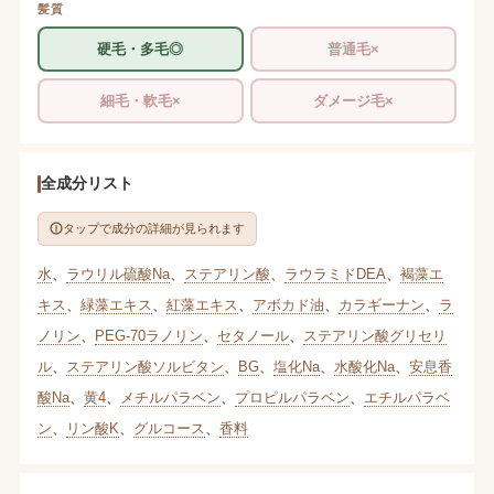
髪質
硬毛・多毛◎
普通毛×
細毛・軟毛×
ダメージ毛×
全成分リスト
タップで成分の詳細が見られます
水
、
ラウリル硫酸Na
、
ステアリン酸
、
ラウラミドDEA
、
褐藻エ
キス
、
緑藻エキス
、
紅藻エキス
、
アボカド油
、
カラギーナン
、
ラ
ノリン
、
PEG-70ラノリン
、
セタノール
、
ステアリン酸グリセリ
ル
、
ステアリン酸ソルビタン
、
BG
、
塩化Na
、
水酸化Na
、
安息香
酸Na
、
黄4
、
メチルパラベン
、
プロピルパラベン
、
エチルパラベ
ン
、
リン酸K
、
グルコース
、
香料