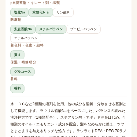
pH調整剤・キレート剤・塩類
塩化Na
水酸化Ｎａ
リン酸Ｋ
防腐剤
安息香酸Na
メチルパラベン
プロピルパラベン
エチルパラベン
着色料・色素・顔料
黄４
保湿・補修成分
グルコース
香料
香料
水・ＢＧなど2種類の溶剤を使用。他の成分を溶解・分散させる基剤と
して機能します。ラウリル硫酸Naをベースにした、バランスの取れた
洗浄処方です（1種類配合）。ステアリン酸・アボカド油をはじめ、4
種類のオイル・エモリエント成分を配合。髪をなめらかに整え、ツヤ
とまとまりを与えるリッチな処方です。ラウラミドDEA・PEG-70ラノ