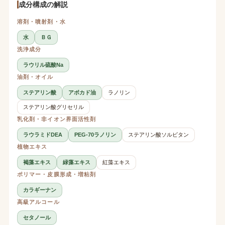
成分構成の解説
溶剤・噴射剤・水
水
ＢＧ
洗浄成分
ラウリル硫酸Na
油剤・オイル
ステアリン酸
アボカド油
ラノリン
ステアリン酸グリセリル
乳化剤・非イオン界面活性剤
ラウラミドDEA
PEG-70ラノリン
ステアリン酸ソルビタン
植物エキス
褐藻エキス
緑藻エキス
紅藻エキス
ポリマー・皮膜形成・増粘剤
カラギーナン
高級アルコール
セタノール