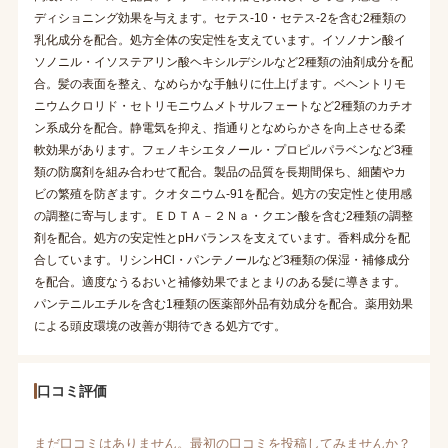
ディショニング効果を与えます。セテス-10・セテス-2を含む2種類の
乳化成分を配合。処方全体の安定性を支えています。イソノナン酸イ
ソノニル・イソステアリン酸ヘキシルデシルなど2種類の油剤成分を配
合。髪の表面を整え、なめらかな手触りに仕上げます。ベヘントリモ
ニウムクロリド・セトリモニウムメトサルフェートなど2種類のカチオ
ン系成分を配合。静電気を抑え、指通りとなめらかさを向上させる柔
軟効果があります。フェノキシエタノール・プロピルパラベンなど3種
類の防腐剤を組み合わせて配合。製品の品質を長期間保ち、細菌やカ
ビの繁殖を防ぎます。クオタニウム-91を配合。処方の安定性と使用感
の調整に寄与します。ＥＤＴＡ－２Ｎａ・クエン酸を含む2種類の調整
剤を配合。処方の安定性とpHバランスを支えています。香料成分を配
合しています。リシンHCl・パンテノールなど3種類の保湿・補修成分
を配合。適度なうるおいと補修効果でまとまりのある髪に導きます。
パンテニルエチルを含む1種類の医薬部外品有効成分を配合。薬用効果
による頭皮環境の改善が期待できる処方です。
口コミ評価
まだ口コミはありません。最初の口コミを投稿してみませんか？