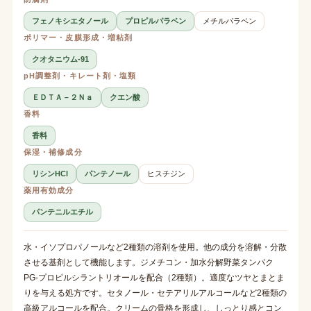
フェノキシエタノール
プロピルパラベン
メチルパラベン
ポリマー・皮膜形成・増粘剤
クオタニウム-91
pH調整剤・キレート剤・塩類
ＥＤＴＡ－２Ｎａ
クエン酸
香料
香料
保湿・補修成分
リシンHCl
パンテノール
ヒスチジン
薬用有効成分
パンテニルエチル
水・イソプロパノールなど2種類の溶剤を使用。他の成分を溶解・分散
させる基剤として機能します。ジメチコン・加水分解野菜タンパク
PG-プロピルシラントリオールを配合（2種類）。適度なツヤとまとま
りを与える処方です。セタノール・セテアリルアルコールなど2種類の
高級アルコールを配合。クリームの骨格を形成し、しっとり感とコン