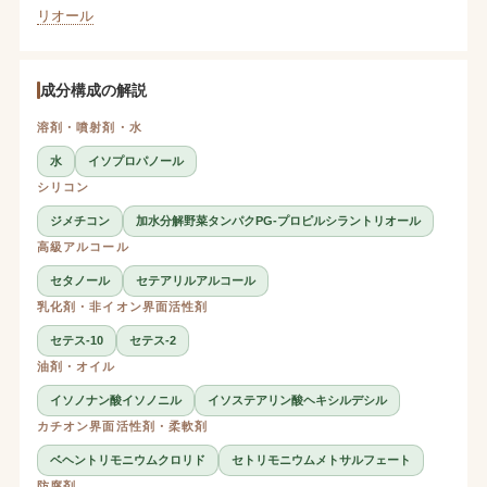
リオール
成分構成の解説
溶剤・噴射剤・水
水
イソプロパノール
シリコン
ジメチコン
加水分解野菜タンパクPG-プロピルシラントリオール
高級アルコール
セタノール
セテアリルアルコール
乳化剤・非イオン界面活性剤
セテス-10
セテス-2
油剤・オイル
イソノナン酸イソノニル
イソステアリン酸ヘキシルデシル
カチオン界面活性剤・柔軟剤
ベヘントリモニウムクロリド
セトリモニウムメトサルフェート
防腐剤