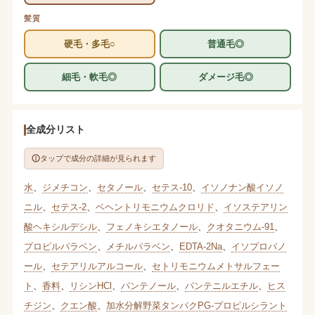
髪質
硬毛・多毛○
普通毛◎
細毛・軟毛◎
ダメージ毛◎
全成分リスト
タップで成分の詳細が見られます
水
、
ジメチコン
、
セタノール
、
セテス-10
、
イソノナン酸イソノ
ニル
、
セテス-2
、
ベヘントリモニウムクロリド
、
イソステアリン
酸ヘキシルデシル
、
フェノキシエタノール
、
クオタニウム-91
、
プロピルパラベン
、
メチルパラベン
、
EDTA-2Na
、
イソプロパノ
ール
、
セテアリルアルコール
、
セトリモニウムメトサルフェー
ト
、
香料
、
リシンHCl
、
パンテノール
、
パンテニルエチル
、
ヒス
チジン
、
クエン酸
、
加水分解野菜タンパクPG-プロピルシラント