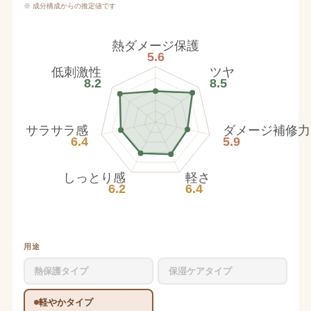
※ 成分構成からの推定値です
熱ダメージ保護
5.6
低刺激性
ツヤ
8.2
8.5
サラサラ感
ダメージ補修力
6.4
5.9
しっとり感
軽さ
6.2
6.4
用途
熱保護タイプ
保湿ケアタイプ
軽やかタイプ