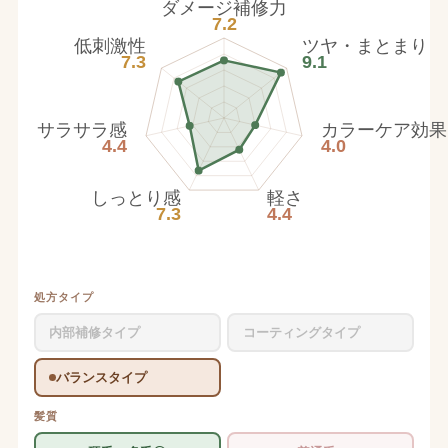
ダメージ補修力
7.2
低刺激性
ツヤ・まとまり
7.3
9.1
サラサラ感
カラーケア効果
4.4
4.0
しっとり感
軽さ
7.3
4.4
処方タイプ
内部補修タイプ
コーティングタイプ
バランスタイプ
髪質