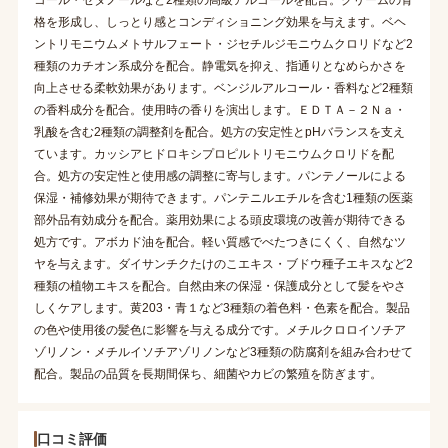
格を形成し、しっとり感とコンディショニング効果を与えます。ベヘ
ントリモニウムメトサルフェート・ジセチルジモニウムクロリドなど2
種類のカチオン系成分を配合。静電気を抑え、指通りとなめらかさを
向上させる柔軟効果があります。ベンジルアルコール・香料など2種類
の香料成分を配合。使用時の香りを演出します。ＥＤＴＡ－２Ｎａ・
乳酸を含む2種類の調整剤を配合。処方の安定性とpHバランスを支え
ています。カッシアヒドロキシプロピルトリモニウムクロリドを配
合。処方の安定性と使用感の調整に寄与します。パンテノールによる
保湿・補修効果が期待できます。パンテニルエチルを含む1種類の医薬
部外品有効成分を配合。薬用効果による頭皮環境の改善が期待できる
処方です。アボカド油を配合。軽い質感でべたつきにくく、自然なツ
ヤを与えます。ダイサンチクたけのこエキス・ブドウ種子エキスなど2
種類の植物エキスを配合。自然由来の保湿・保護成分として髪をやさ
しくケアします。黄203・青１など3種類の着色料・色素を配合。製品
の色や使用後の髪色に影響を与える成分です。メチルクロロイソチア
ゾリノン・メチルイソチアゾリノンなど3種類の防腐剤を組み合わせて
配合。製品の品質を長期間保ち、細菌やカビの繁殖を防ぎます。
口コミ評価