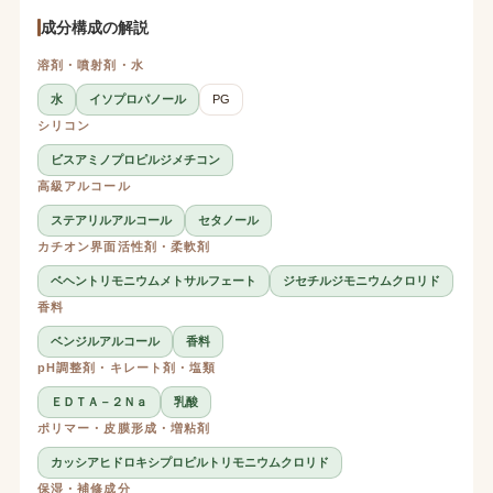
成分構成の解説
溶剤・噴射剤・水
水
イソプロパノール
PG
シリコン
ビスアミノプロピルジメチコン
高級アルコール
ステアリルアルコール
セタノール
カチオン界面活性剤・柔軟剤
ベヘントリモニウムメトサルフェート
ジセチルジモニウムクロリド
香料
ベンジルアルコール
香料
pH調整剤・キレート剤・塩類
ＥＤＴＡ－２Ｎａ
乳酸
ポリマー・皮膜形成・増粘剤
カッシアヒドロキシプロピルトリモニウムクロリド
保湿・補修成分