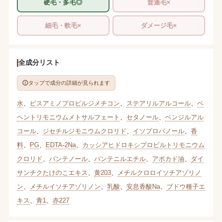
硬毛・多毛◎
普通毛×
細毛・軟毛×
ダメージ毛×
全成分リスト
タップで成分の詳細が見られます
水
、
ビスアミノプロピルジメチコン
、
ステアリルアルコール
、
ベ
ヘントリモニウムメトサルフェート
、
セタノール
、
ベンジルアル
コール
、
ジセチルジモニウムクロリド
、
イソプロパノール
、
香
料
、
PG
、
EDTA-2Na
、
カッシアヒドロキシプロピルトリモニウム
クロリド
、
パンテノール
、
パンテニルエチル
、
アボカド油
、
ダイ
サンチクたけのこエキス
、
黄203
、
メチルクロロイソチアゾリノ
ン
、
メチルイソチアゾリノン
、
乳酸
、
安息香酸Na
、
ブドウ種子エ
キス
、
青1
、
赤227