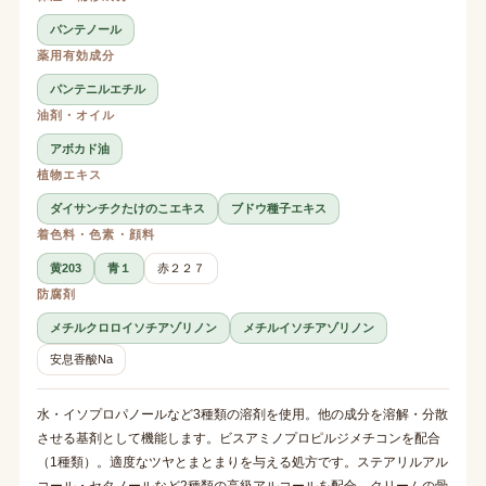
パンテノール
薬用有効成分
パンテニルエチル
油剤・オイル
アボカド油
植物エキス
ダイサンチクたけのこエキス
ブドウ種子エキス
着色料・色素・顔料
黄203
青１
赤２２７
防腐剤
メチルクロロイソチアゾリノン
メチルイソチアゾリノン
安息香酸Na
水・イソプロパノールなど3種類の溶剤を使用。他の成分を溶解・分散
させる基剤として機能します。ビスアミノプロピルジメチコンを配合
（1種類）。適度なツヤとまとまりを与える処方です。ステアリルアル
コール・セタノールなど2種類の高級アルコールを配合。クリームの骨