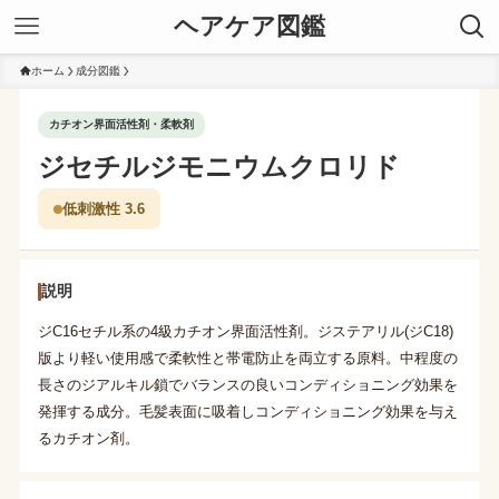
ヘアケア図鑑
ホーム
成分図鑑
カチオン界面活性剤・柔軟剤
ジセチルジモニウムクロリド
低刺激性 3.6
説明
ジC16セチル系の4級カチオン界面活性剤。ジステアリル(ジC18)
版より軽い使用感で柔軟性と帯電防止を両立する原料。中程度の
長さのジアルキル鎖でバランスの良いコンディショニング効果を
発揮する成分。毛髪表面に吸着しコンディショニング効果を与え
るカチオン剤。