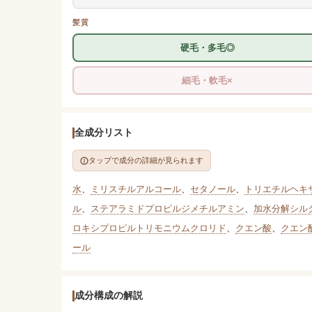
髪質
硬毛・多毛◎
細毛・軟毛×
全成分リスト
タップで成分の詳細が見られます
水
、
ミリスチルアルコール
、
セタノール
、
トリエチルヘキ
ル
、
ステアラミドプロピルジメチルアミン
、
加水分解シル
ロキシプロピルトリモニウムクロリド
、
クエン酸
、
クエン
ール
成分構成の解説