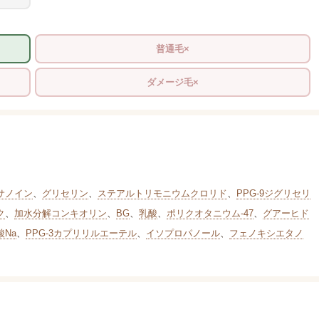
普通毛×
ダメージ毛×
サノイン
、
グリセリン
、
ステアルトリモニウムクロリド
、
PPG-9ジグリセリ
ク
、
加水分解コンキオリン
、
BG
、
乳酸
、
ポリクオタニウム-47
、
グアーヒド
酸Na
、
PPG-3カプリリルエーテル
、
イソプロパノール
、
フェノキシエタノ