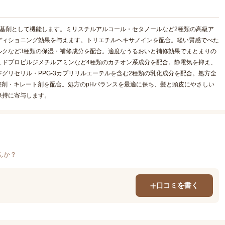
基剤として機能します。ミリスチルアルコール・セタノールなど2種類の高級ア
ディショニング効果を与えます。トリエチルヘキサノインを配合。軽い質感でべた
ルクなど3種類の保湿・補修成分を配合。適度なうるおいと補修効果でまとまりの
ミドプロピルジメチルアミンなど4種類のカチオン系成分を配合。静電気を抑え、
ジグリセリル・PPG-3カプリリルエーテルを含む2種類の乳化成分を配合。処方全
整剤・キレート剤を配合。処方のpHバランスを最適に保ち、髪と頭皮にやさしい
保持に寄与します。
んか？
口コミを書く