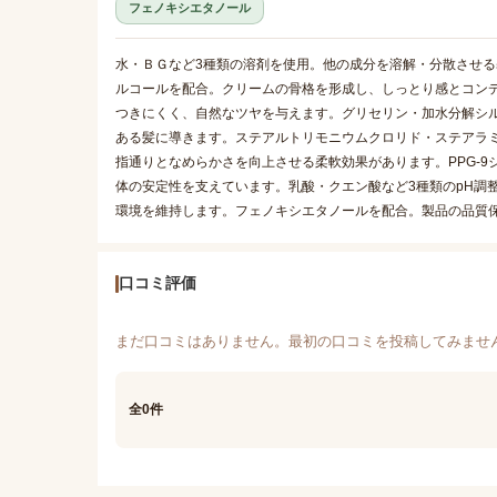
フェノキシエタノール
水・ＢＧなど3種類の溶剤を使用。他の成分を溶解・分散させる
ルコールを配合。クリームの骨格を形成し、しっとり感とコン
つきにくく、自然なツヤを与えます。グリセリン・加水分解シ
ある髪に導きます。ステアルトリモニウムクロリド・ステアラ
指通りとなめらかさを向上させる柔軟効果があります。PPG-9
体の安定性を支えています。乳酸・クエン酸など3種類のpH調
環境を維持します。フェノキシエタノールを配合。製品の品質
口コミ評価
まだ口コミはありません。最初の口コミを投稿してみませ
全0件