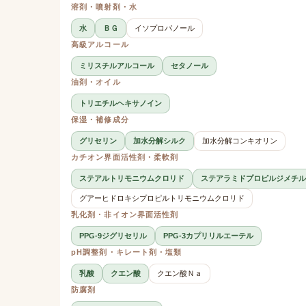
溶剤・噴射剤・水
水
ＢＧ
イソプロパノール
高級アルコール
ミリスチルアルコール
セタノール
油剤・オイル
トリエチルヘキサノイン
保湿・補修成分
グリセリン
加水分解シルク
加水分解コンキオリン
カチオン界面活性剤・柔軟剤
ステアルトリモニウムクロリド
ステアラミドプロピルジメチル
グアーヒドロキシプロピルトリモニウムクロリド
乳化剤・非イオン界面活性剤
PPG-9ジグリセリル
PPG-3カプリリルエーテル
pH調整剤・キレート剤・塩類
乳酸
クエン酸
クエン酸Ｎａ
防腐剤