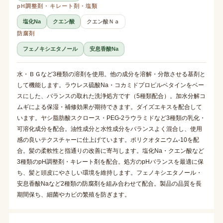
pH調整剤・キレート剤・塩類
塩化Na
クエン酸
クエン酸Ｎａ
防腐剤
フェノキシエタノール
安息香酸Na
水・ＢＧなど3種類の溶剤を使用。他の成分を溶解・分散させる基剤と
して機能します。ラウレス硫酸Na・コカミドプロピルベタインをベー
スにした、バランスの取れた洗浄処方です（5種類配合）。加水分解コ
ムギによる保湿・補修効果が期待できます。ダイズエキスを配合して
います。ヤシ脂肪酸スクロース・PEG-2ラウラミドなど3種類の乳化・
可溶化成分を配合。油性成分と水性成分をバランスよく混合し、使用
感の良いテクスチャーに仕上げています。ポリクオタニウム-10を配
合。髪の柔軟性と指通りの改善に寄与します。塩化Na・クエン酸など
3種類のpH調整剤・キレート剤を配合。処方のpHバランスを最適に保
ち、髪と頭皮にやさしい環境を維持します。フェノキシエタノール・
安息香酸Naなど2種類の防腐剤を組み合わせて配合。製品の品質を長
期間保ち、細菌やカビの繁殖を防ぎます。