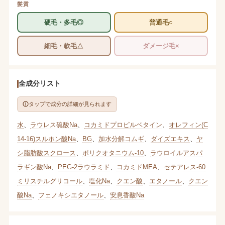
髪質
硬毛・多毛◎
普通毛○
細毛・軟毛△
ダメージ毛×
全成分リスト
タップで成分の詳細が見られます
水
、
ラウレス硫酸Na
、
コカミドプロピルベタイン
、
オレフィン(C
14-16)スルホン酸Na
、
BG
、
加水分解コムギ
、
ダイズエキス
、
ヤ
シ脂肪酸スクロース
、
ポリクオタニウム-10
、
ラウロイルアスパ
ラギン酸Na
、
PEG-2ラウラミド
、
コカミドMEA
、
セテアレス-60
ミリスチルグリコール
、
塩化Na
、
クエン酸
、
エタノール
、
クエン
酸Na
、
フェノキシエタノール
、
安息香酸Na