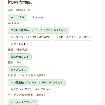
成分構成の解説
溶剤・噴射剤・水
水
ＢＧ
エタノール
洗浄成分
ラウレス硫酸Na
コカミドプロピルベタイン
オレフィン(C14-16)スルホン酸Na
ラウロイルアスパラギン酸Na
コカミドＭＥＡ
保湿・補修成分
加水分解コムギ
植物エキス
ダイズエキス
乳化剤・非イオン界面活性剤
ヤシ脂肪酸スクロース
PEG-2ラウラミド
セテアレス-60ミリスチルグリコール
カチオン界面活性剤・柔軟剤
ポリクオタニウム-10